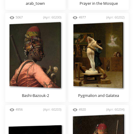
arab_town
Prayer in the Mosque
5067
(Арт: 60200)
4977
(Арт: 60202)
Bashi-Bazouk-2
Pygmalion and Galatea
4956
(Арт: 60203)
4920
(Арт: 60204)