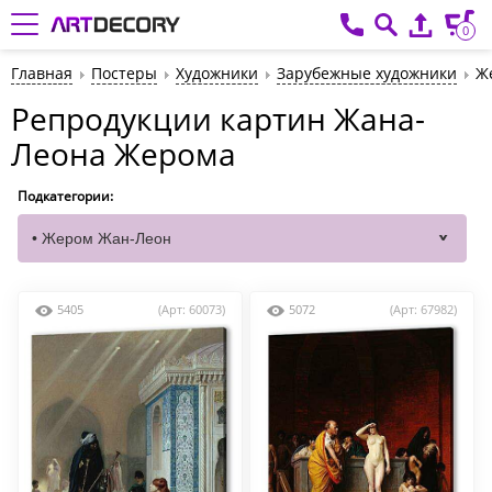
0
Главная
Постеры
Художники
Зарубежные художники
Ж
Репродукции картин Жана-
Леона Жерома
Подкатегории:
5405
(Арт: 60073)
5072
(Арт: 67982)