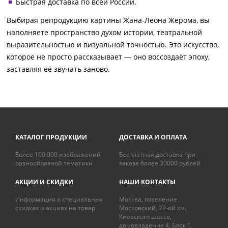
Быстрая доставка по всей России.
Выбирая репродукцию картины Жана-Леона Жерома, вы
наполняете пространство духом истории, театральной
выразительностью и визуальной точностью. Это искусство,
которое не просто рассказывает — оно воссоздаёт эпоху,
заставляя её звучать заново.
КАТАЛОГ ПРОДУКЦИИ
ДОСТАВКА И ОПЛАТА
Более 100 000 изображений
Бесплатная доставка при
разнообразной тематики
заказе более 30000 рублей
АКЦИИ И СКИДКИ
НАШИ КОНТАКТЫ
Информация о специальных
Москва, поселение
скидках и акциях на товар
Московский, 22-ой км.
Киевского шоссе,
домовладение 4, Блок Г,