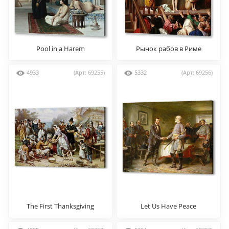
Pool in a Harem
Рынок рабов в Риме
4933
(Арт: 69255)
5332
(Арт: 69256)
The First Thanksgiving
Let Us Have Peace