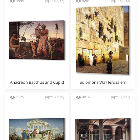
4995
(Арт: 69257)
5264
(Арт: 69258)
Anacreon Bacchus and Cupid
Solomons Wall Jerusalem
5125
(Арт: 69380)
4816
(Арт: 69381)