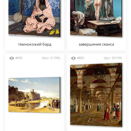
темнокожий бард
завершение сеанса
4830
(Арт: 61390)
4863
(Арт: 60199)