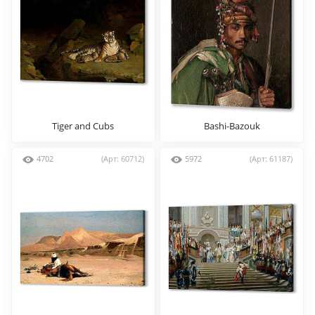
Tiger and Cubs
Bashi-Bazouk
4702
(Арт: 60712)
5972
(Арт: 61187)