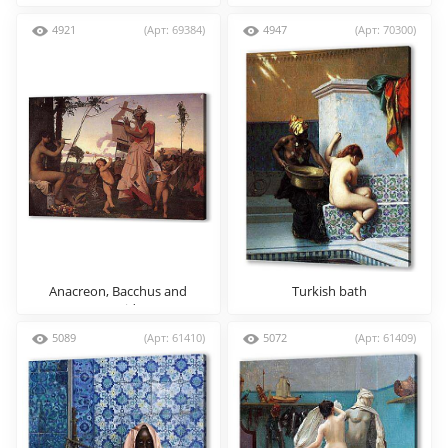
4921
(Арт: 69384)
4947
(Арт: 70300)
Anacreon, Bacchus and
Turkish bath
Cupid
5089
(Арт: 61410)
5072
(Арт: 61409)