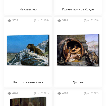
Неизвестно
Прием принца Конде
Людовиком XIV в Версале в
1674 году
5024
(Арт: 61188)
5289
(Арт: 61189)
Настороженный лев
Диоген
4761
(Арт: 61221)
4989
(Арт: 61222)