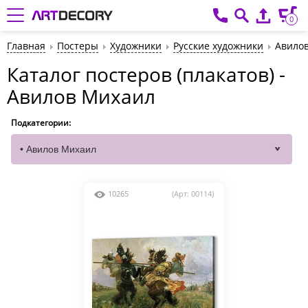
0
Главная
Постеры
Художники
Русские художники
Авило
Каталог постеров (плакатов) -
Авилов Михаил
Подкатегории:
10265
(Арт: 00114)