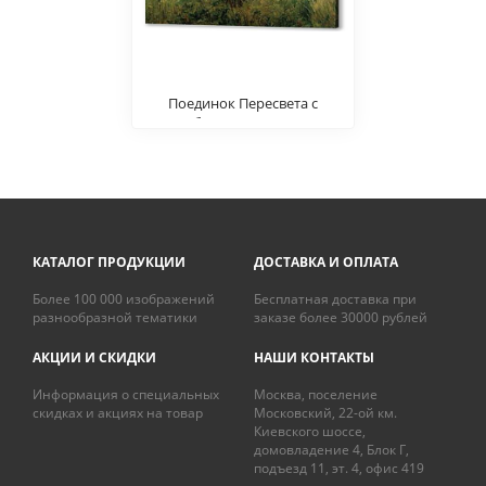
Поединок Пересвета с
Челубеем на Куликовом
поле
КАТАЛОГ ПРОДУКЦИИ
ДОСТАВКА И ОПЛАТА
Более 100 000 изображений
Бесплатная доставка при
разнообразной тематики
заказе более 30000 рублей
АКЦИИ И СКИДКИ
НАШИ КОНТАКТЫ
Информация о специальных
Москва, поселение
скидках и акциях на товар
Московский, 22-ой км.
Киевского шоссе,
домовладение 4, Блок Г,
подъезд 11, эт. 4, офис 419