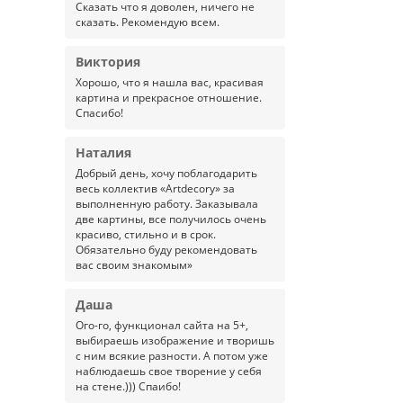
Сказать что я доволен, ничего не
сказать. Рекомендую всем.
Виктория
Хорошо, что я нашла вас, красивая
картина и прекрасное отношение.
Спасибо!
Наталия
Добрый день, хочу поблагодарить
весь коллектив «Artdecory» за
выполненную работу. Заказывала
две картины, все получилось очень
красиво, стильно и в срок.
Обязательно буду рекомендовать
вас своим знакомым»
Даша
Ого-го, функционал сайта на 5+,
выбираешь изображение и творишь
с ним всякие разности. А потом уже
наблюдаешь свое творение у себя
на стене.))) Спаибо!