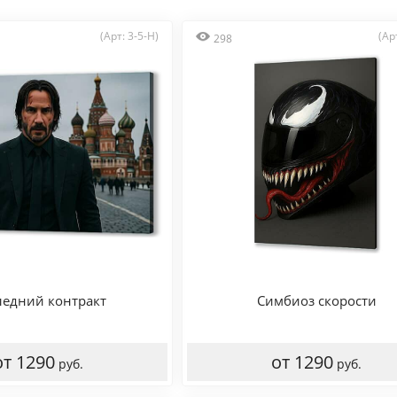
(Арт: 3-5-H)
(Ар
298
ледний контракт
Симбиоз скорости
от 1290
от 1290
руб.
руб.