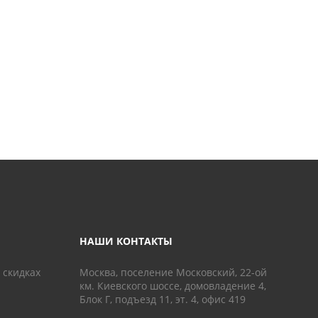
НАШИ КОНТАКТЫ
 скидках
Москва, поселение Московский, 22-ой
км. Киевского шоссе, домовладение 4,
Блок Г, подъезд 11, эт. 4, офис 419