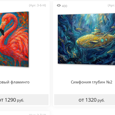
(Арт: 3-6-H)
(Арт
400
овый фламинго
Симфония глубин №2
от 1290
от 1320
руб.
руб.