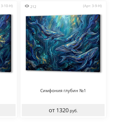
: 3-10-H)
(Арт: 3-9-H)
212
Симфония глубин №1
от 1320
руб.