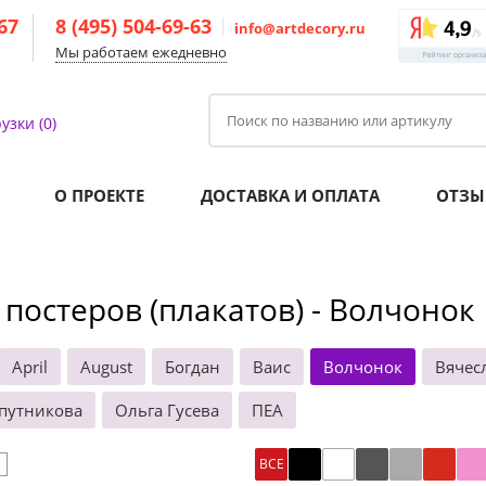
-67
8 (495) 504-69-63
info@artdecory.ru
Мы работаем ежедневно
узки (0)
О ПРОЕКТЕ
ДОСТАВКА И ОПЛАТА
ОТЗЫ
 постеров (плакатов) - Волчонок
April
August
Богдан
Ваис
Волчонок
Вячес
путникова
Ольга Гусева
ПЕА
ВСЕ