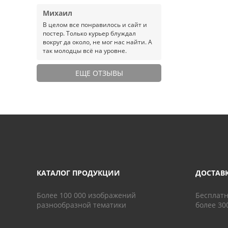
Михаил
В целом все понравилось и сайт и
постер. Только курьер блуждал
вокруг да около, не мог нас найти. А
так молодцы всё на уровне.
ЕЩЕ ОТЗЫВЫ
КАТАЛОГ ПРОДУКЦИИ
ДОСТАВ
Более 100 000 изображений
Бесплатн
разнообразной тематики
более 30