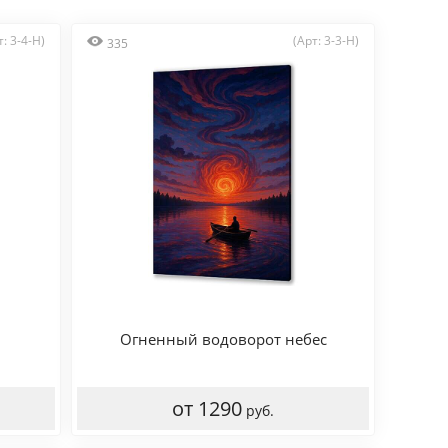
т: 3-4-H)
(Арт: 3-3-H)
335
Огненный водоворот небес
от 1290
руб.