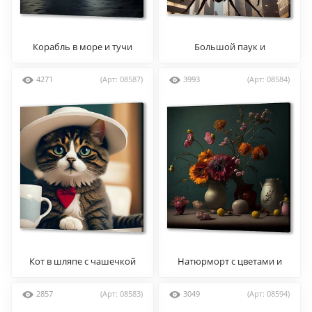
Корабль в море и тучи
Большой паук и
многоэтажки
4271
(Арт: 08587)
3993
(Арт: 08584)
Кот в шляпе с чашечкой
Натюрморт с цветами и
чая
кувшином
2857
(Арт: 08583)
3049
(Арт: 08594)