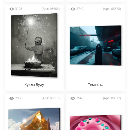
3128
(Арт: 08603)
2749
(Арт: 08578)
Кукла Вуду
Темнота
2896
(Арт: 08611)
2549
(Арт: 08577)