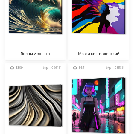
Волны и золото
Мазки кисти, женский
силуэт
1309
(Арт: 08613)
3651
(Арт: 08586)