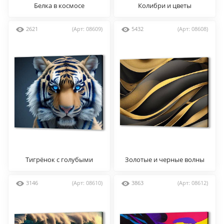
Белка в космосе
Колибри и цветы
2621
(Арт: 08609)
5432
(Арт: 08608)
Тигрёнок с голубыми
Золотые и черные волны
глазами
3146
(Арт: 08610)
3863
(Арт: 08612)