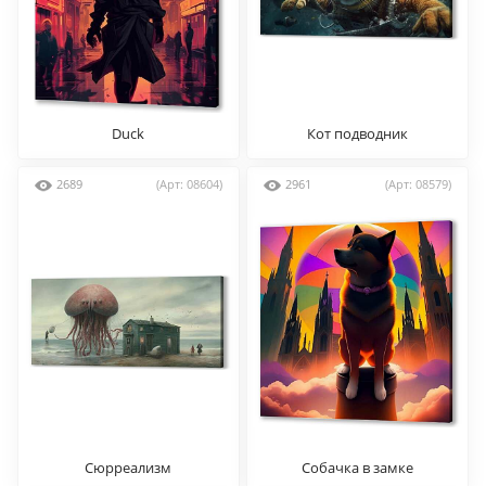
Duck
Кот подводник
2689
(Арт: 08604)
2961
(Арт: 08579)
Сюрреализм
Собачка в замке