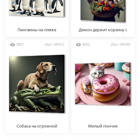
Пингвины на пляже
Демон держит корзину с
цветами
3857
(Арт: 08591)
3052
(Арт: 08590)
Собака на огромной
Милый пончик
лягушке