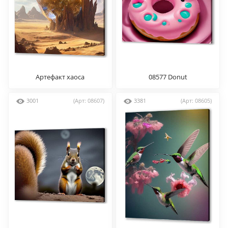
Артефакт хаоса
08577 Donut
3001
(Арт: 08607)
3381
(Арт: 08605)