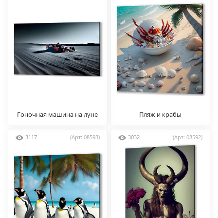
Гоночная машина на луне
Пляж и крабы
3117
(Арт: 08593)
3032
(Арт: 08592)