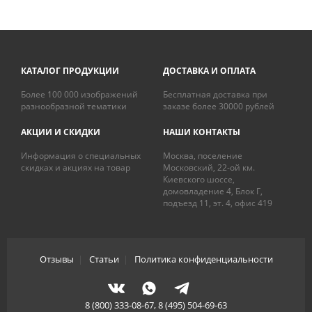
КАТАЛОГ ПРОДУКЦИИ
ДОСТАВКА И ОПЛАТА
Более 100 000 изображений
Бесплатная доставка при
разнообразной тематики
заказе более 30000 рублей
АКЦИИ И СКИДКИ
НАШИ КОНТАКТЫ
Информация о специальных
Москва, поселение
скидках и акциях на товар
Московский, 22-ой км.
Киевского шоссе,
домовладение 4, Блок Г,
подъезд 11, эт. 4, офис 419
Отзывы
|
Статьи
|
Политика конфиденциальности
8 (800) 333-08-67, 8 (495) 504-69-63