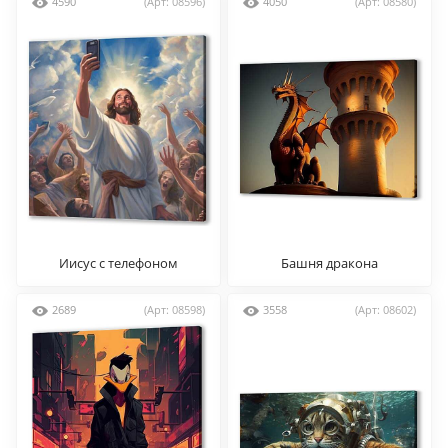
4590
(Арт: 08596)
4050
(Арт: 08580)
Иисус с телефоном
Башня дракона
2689
(Арт: 08598)
3558
(Арт: 08602)