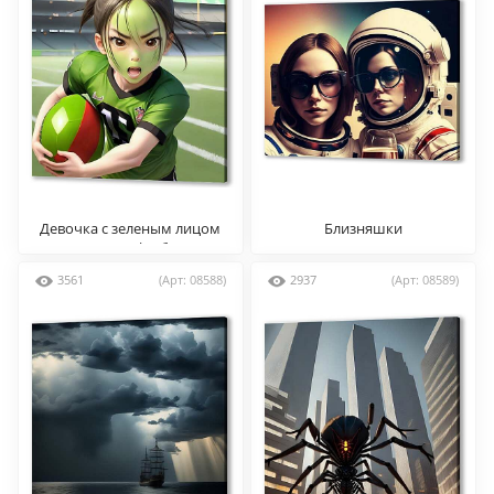
Девочка с зеленым лицом
Близняшки
играет в футбол
3561
(Арт: 08588)
2937
(Арт: 08589)