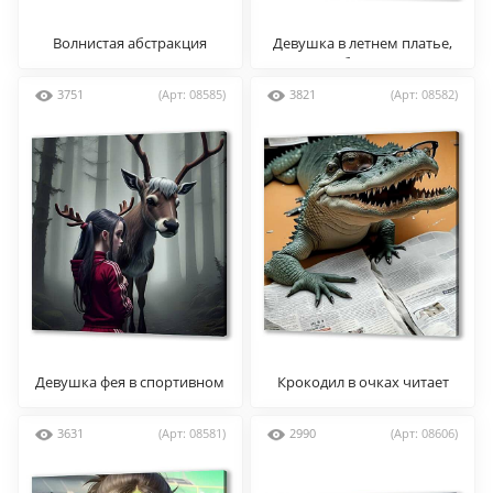
Волнистая абстракция
Девушка в летнем платье,
киберпанк
3751
(Арт: 08585)
3821
(Арт: 08582)
Девушка фея в спортивном
Крокодил в очках читает
костюме
газету
3631
(Арт: 08581)
2990
(Арт: 08606)