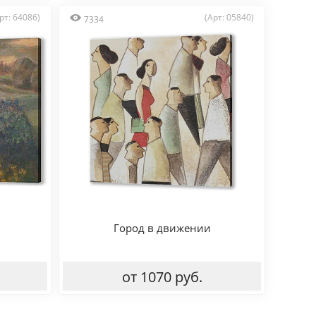
рт: 64086)
(Арт: 05840)
7334
Город в движении
от 1070 руб.