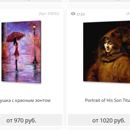
(Арт: 03032)
(А
8189
ушка с красным зонтом
Portrait of His Son Tit
от 970 руб.
от 1020 руб.