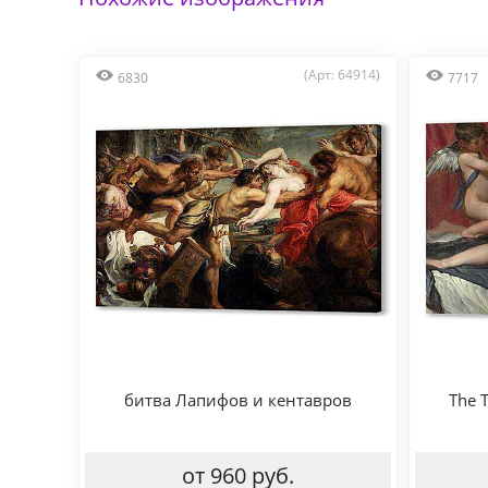
(Арт: 64914)
6830
7717
битва Лапифов и кентавров
The T
от 960 руб.