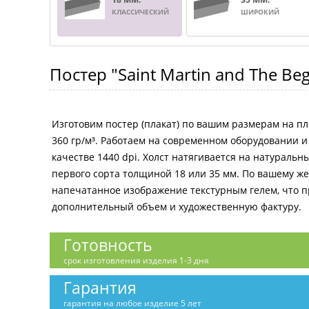
КЛАССИЧЕСКИЙ
ШИРОКИЙ
Постер
"Saint Martin and The Be
Изготовим постер (плакат) по вашим размерам на пл
360 гр/м³. Работаем на современном оборудовании 
качестве 1440 dpi. Холст натягивается на натураль
первого сорта толщиной 18 или 35 мм. По вашему 
напечатанное изображение текстурным гелем, что 
дополнительный объем и художественную фактуру.
Готовность
срок изготовления изделия 1-3 дня
Гарантия
гарантия на любое изделие 5 лет