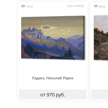
(Арт: 60982)
7312
8552
Ладакх, Николай Рерих
от 970 руб.