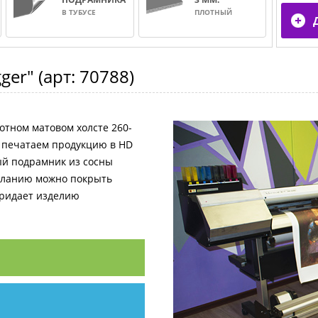
В ТУБУСЕ
ПЛОТНЫЙ
gger"
(арт:
70788
)
отном матовом холсте 260-
и печатаем продукцию в HD
ный подрамник из сосны
желанию можно покрыть
придает изделию