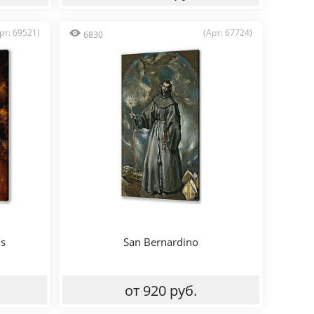
рт: 69521)
(Арт: 67724)
6830
us
San Bernardino
от 920 руб.