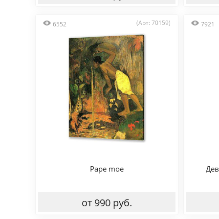
(Арт: 70159)
6552
7921
Pape moe
Дев
от 990 руб.