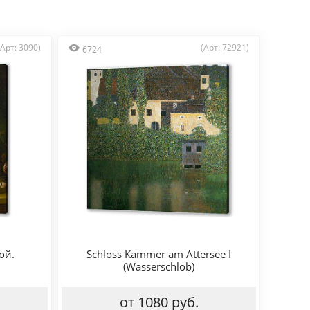
(Арт: 3090)
(Арт: 72921)
6724
ой.
Schloss Kammer am Attersee I
(Wasserschlob)
от 1080 руб.