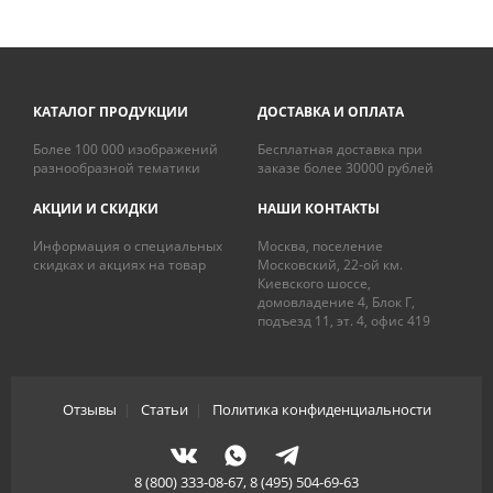
КАТАЛОГ ПРОДУКЦИИ
ДОСТАВКА И ОПЛАТА
Более 100 000 изображений
Бесплатная доставка при
разнообразной тематики
заказе более 30000 рублей
АКЦИИ И СКИДКИ
НАШИ КОНТАКТЫ
Информация о специальных
Москва, поселение
скидках и акциях на товар
Московский, 22-ой км.
Киевского шоссе,
домовладение 4, Блок Г,
подъезд 11, эт. 4, офис 419
Отзывы
|
Статьи
|
Политика конфиденциальности
8 (800) 333-08-67, 8 (495) 504-69-63