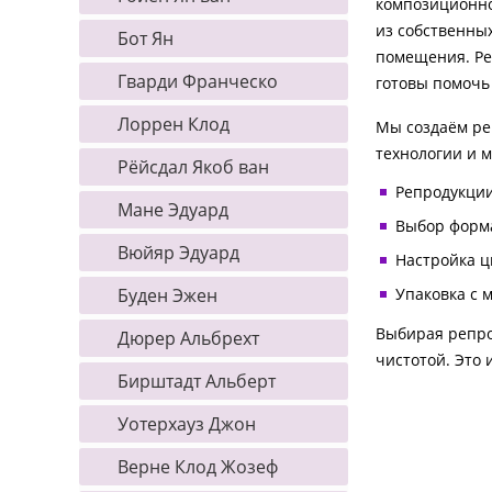
композиционно
из собственны
Бот Ян
помещения. Ре
Гварди Франческо
готовы помочь 
Лоррен Клод
Мы создаём ре
технологии и м
Рёйсдал Якоб ван
Репродукции
Мане Эдуард
Выбор форма
Вюйяр Эдуард
Настройка ц
Буден Эжен
Упаковка с 
Выбирая репро
Дюрер Альбрехт
чистотой. Это 
Бирштадт Альберт
Уотерхауз Джон
Верне Клод Жозеф