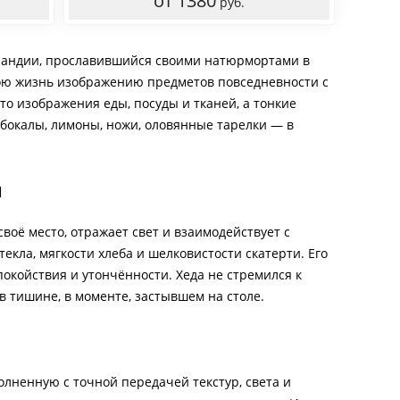
от 1380
руб.
лландии, прославившийся своими натюрмортами в
свою жизнь изображению предметов повседневности с
о изображения еды, посуды и тканей, а тонкие
бокалы, лимоны, ножи, оловянные тарелки — в
и
оё место, отражает свет и взаимодействует с
екла, мягкости хлеба и шелковистости скатерти. Его
окойствия и утончённости. Хеда не стремился к
, в тишине, в моменте, застывшем на столе.
лненную с точной передачей текстур, света и