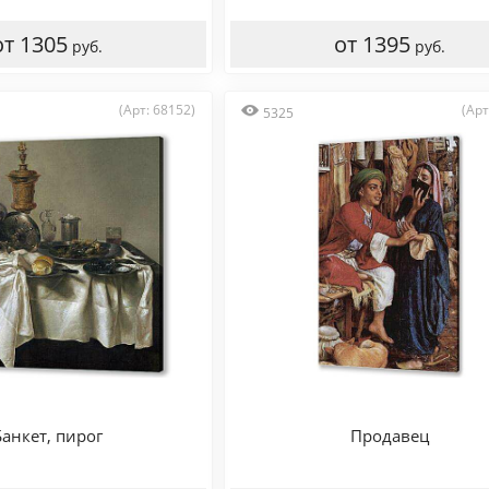
от 1305
от 1395
руб.
руб.
(Арт: 68152)
(Арт
5325
Банкет, пирог
Продавец