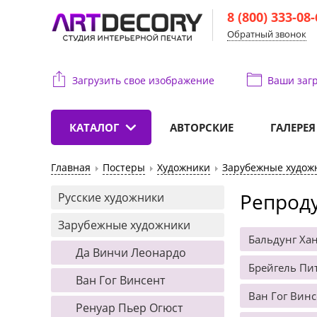
8 (800) 333-08
Обратный звонок
Загрузить свое изображение
Ваши
загр
КАТАЛОГ
АВТОРСКИЕ
ГАЛЕРЕЯ
Главная
Постеры
Художники
Зарубежные худож
Репрод
Русские художники
Зарубежные художники
Бальдунг Ха
Да Винчи Леонардо
Брейгель Пит
Ван Гог Винсент
Ван Гог Винс
Ренуар Пьер Огюст