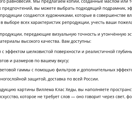
го равновесия. Мы предлагаем копии, созданные маслом или те
х предпочтений, вы можете выбрать подходящий подрамник, эф
продукции создаются художниками, которые в совершенстве в
в выборе всех характеристик репродукции, учесть ваши пожела
продукции, передающие визуальную точность и утончённую эс
атериалы высокого качества. Вам доступны:
 с эффектом шелковистой поверхности и реалистичной глубин
тов и размеров по вашему вкусу;
ветовой гаммы с помощью фильтров и дополнительных эффект
многослойной защитой, доставка по всей России.
дукцию картины Виллема Клас Хеды, вы наполняете пространс
искусство, которое не требует слов — оно говорит через свет, 