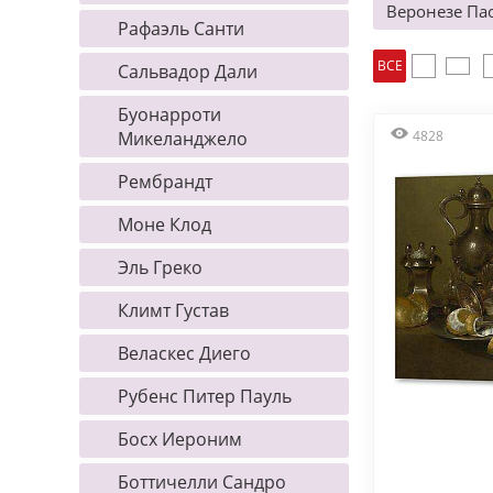
Веронезе Па
Рафаэль Санти
ВСЕ
Сальвадор Дали
Буонарроти
Микеланджело
4828
Рембрандт
Моне Клод
Эль Греко
Климт Густав
Веласкес Диего
Рубенс Питер Пауль
Босх Иероним
Боттичелли Сандро