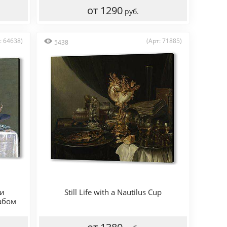
от 1290
руб.
: 64638)
(Арт: 71885)
5438
и
Still Life with a Nautilus Cup
абом