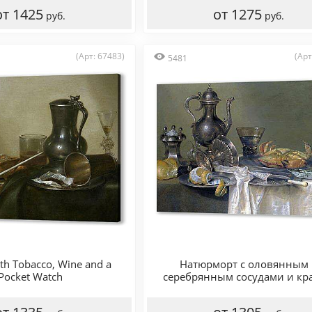
от 1425
от 1275
руб.
руб.
(Арт: 67483)
(Арт
5481
with Tobacco, Wine and a
Натюрморт с оловянным 
Pocket Watch
серебрянным сосудами и кр