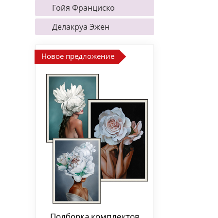
Гойя Франциско
Делакруа Эжен
Новое предложение
Подборка комплектов