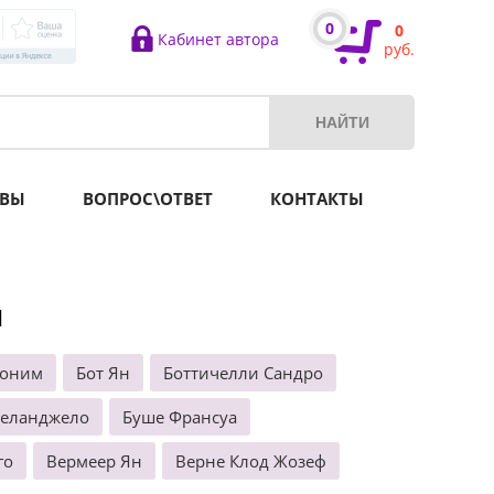
0
0
Кабинет автора
руб.
ВЫ
ВОПРОС\ОТВЕТ
КОНТАКТЫ
ы
роним
Бот Ян
Боттичелли Сандро
келанджело
Буше Франсуа
го
Вермеер Ян
Верне Клод Жозеф