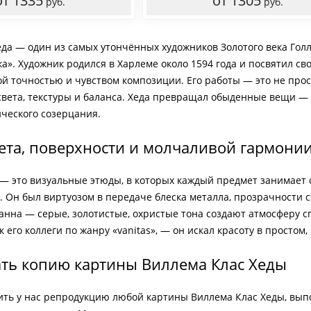
от 1335
от 1305
руб.
руб.
еда — один из самых утончённых художников Золотого века Го
ка». Художник родился в Харлеме около 1594 года и посвятил 
й точностью и чувством композиции. Его работы — это не прост
света, текстуры и баланса. Хеда превращал обыденные вещи — 
ического созерцания.
ета, поверхности и молчаливой гармони
— это визуальные этюды, в которых каждый предмет занимает св
 Он был виртуозом в передаче блеска металла, прозрачности ст
нна — серые, золотистые, охристые тона создают атмосферу сп
к его коллеги по жанру «vanitas», — он искал красоту в простом
ать копию картины Виллема Клас Хеды
ить у нас репродукцию любой картины Виллема Клас Хеды, выпо