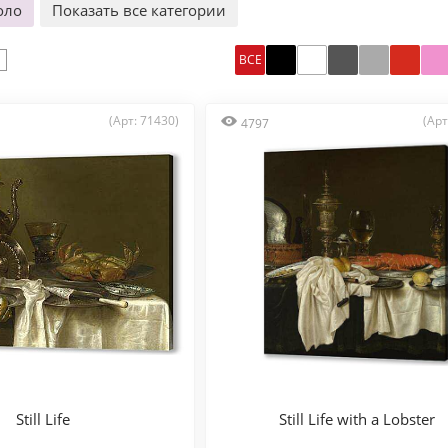
оло
Показать все категории
ВСЕ
(Арт: 71430)
(Арт
4797
Still Life
Still Life with a Lobster