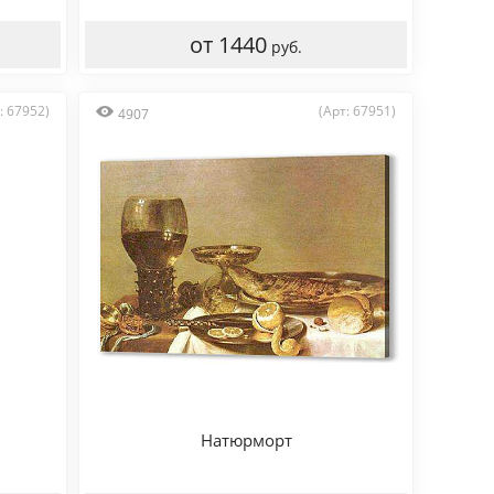
от 1440
руб.
: 67952)
(Арт: 67951)
4907
Натюрморт