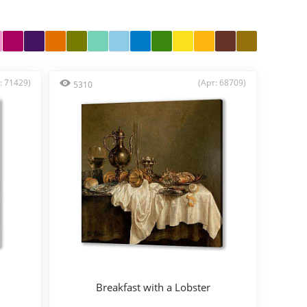
: 71429)
(Арт: 68709)
5310
Breakfast with a Lobster