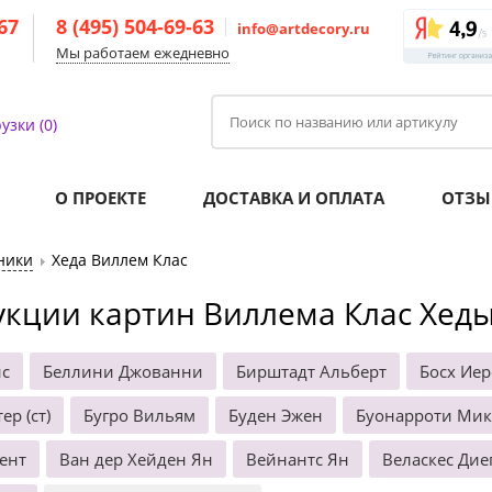
-67
8 (495) 504-69-63
info@artdecory.ru
Мы работаем ежедневно
узки (0)
О ПРОЕКТЕ
ДОСТАВКА И ОПЛАТА
ОТЗЫ
ники
Хеда Виллем Клас
укции картин Виллема Клас Хед
нс
Беллини Джованни
Бирштадт Альберт
Босх Ие
ер (ст)
Бугро Вильям
Буден Эжен
Буонарроти Ми
ент
Ван дер Хейден Ян
Вейнантс Ян
Веласкес Дие