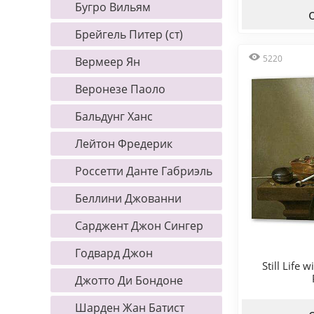
Бугро Вильям
Брейгель Питер (ст)
5220
Вермеер Ян
Веронезе Паоло
Бальдунг Ханс
Лейтон Фредерик
Россетти Данте Габриэль
Беллини Джованни
Сарджент Джон Сингер
Годвард Джон
Still Life 
Джотто Ди Бондоне
Шарден Жан Батист