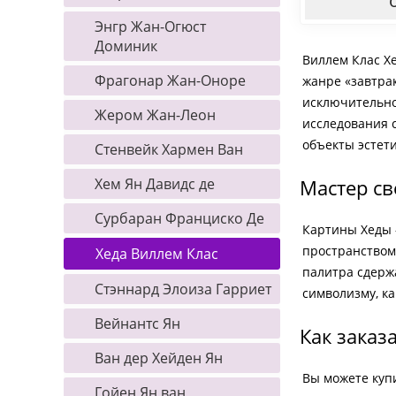
Энгр Жан-Огюст
Доминик
Виллем Клас Х
Фрагонар Жан-Оноре
жанре «завтра
исключительно
Жером Жан-Леон
исследования 
объекты эстет
Стенвейк Хармен Ван
Хем Ян Давидс де
Мастер св
Сурбаран Франциско Де
Картины Хеды 
пространством.
Хеда Виллем Клас
палитра сдержа
Стэннард Элоиза Гарриет
символизму, ка
Вейнантс Ян
Как заказ
Ван дер Хейден Ян
Вы можете куп
Гойен Ян ван