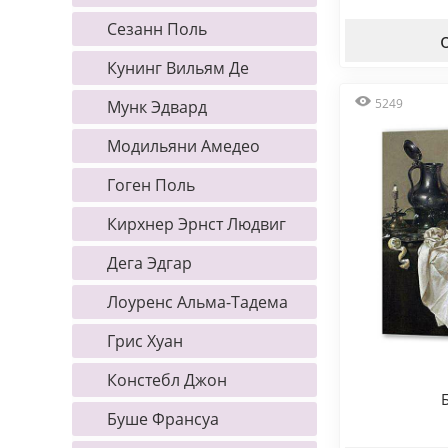
Сезанн Поль
Кунинг Вильям Де
5249
Мунк Эдвард
Модильяни Амедео
Гоген Поль
Кирхнер Эрнст Людвиг
Дега Эдгар
Лоуренс Альма-Тадема
Грис Хуан
Констебл Джон
Буше Франсуа