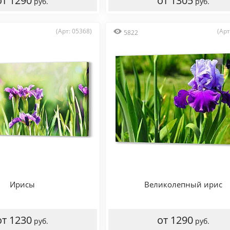
от 1290
от 1305
руб.
руб.
(Арт: 05368)
(Арт
5822
Ирисы
Великолепный ирис
от 1230
от 1290
руб.
руб.