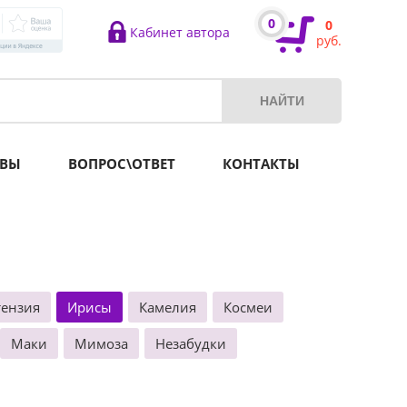
0
0
Кабинет автора
руб.
ВЫ
ВОПРОС\ОТВЕТ
КОНТАКТЫ
тензия
Ирисы
Камелия
Космеи
Маки
Мимоза
Незабудки