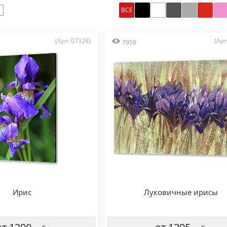
ВСЕ
(Арт: 07328)
(Арт
7958
Ирис
Луковичные ирисы