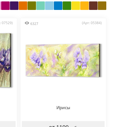
: 07529)
(Арт: 05384)
6327
Ирисы