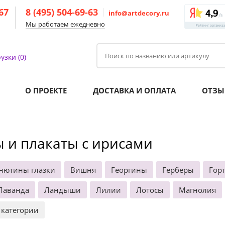
-67
8 (495) 504-69-63
info@artdecory.ru
Мы работаем ежедневно
узки (0)
О ПРОЕКТЕ
ДОСТАВКА И ОПЛАТА
ОТЗЫ
 и плакаты с ирисами
нютины глазки
Вишня
Георгины
Герберы
Гор
Лаванда
Ландыши
Лилии
Лотосы
Магнолия
 категории