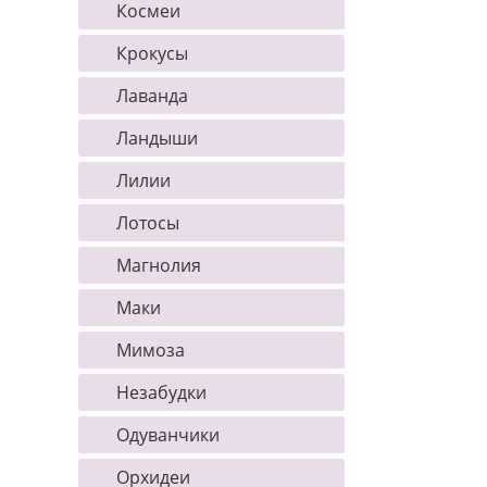
Космеи
Крокусы
Лаванда
Ландыши
Лилии
Лотосы
Магнолия
Маки
Мимоза
Незабудки
Одуванчики
Орхидеи