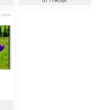
от 1190
руб.
: 03236)