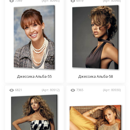
7349
(Арт: 80945)
6919
(Арт: 80948)
Джессика Альба-55
Джессика Альба-58
6821
(Арт: 80912)
7365
(Арт: 80930)