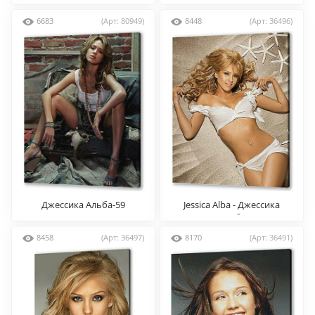
6683
(Арт: 80949)
8448
(Арт: 36496)
Джессика Альба-59
Jessica Alba - Джессика
Альба
8458
(Арт: 36497)
8170
(Арт: 36491)