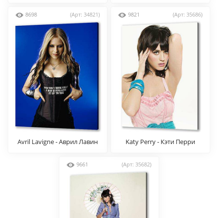
8698
(Арт: 34821)
9821
(Арт: 35686)
Avril Lavigne - Аврил Лавин
Katy Perry - Кэти Перри
9661
(Арт: 35682)