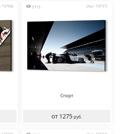
: 19768)
(Арт: 19737)
5713
Спорт
от 1275
руб.