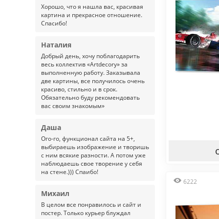
Хорошо, что я нашла вас, красивая
картина и прекрасное отношение.
Спасибо!
Наталия
Добрый день, хочу поблагодарить
весь коллектив «Artdecory» за
выполненную работу. Заказывала
две картины, все получилось очень
красиво, стильно и в срок.
Обязательно буду рекомендовать
вас своим знакомым»
Даша
Ого-го, функционал сайта на 5+,
выбираешь изображение и творишь
с ним всякие разности. А потом уже
наблюдаешь свое творение у себя
на стене.))) Спаибо!
6222
Михаил
В целом все понравилось и сайт и
постер. Только курьер блуждал