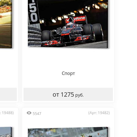
Спорт
от 1275
руб.
: 19488)
(Арт: 19482)
5547