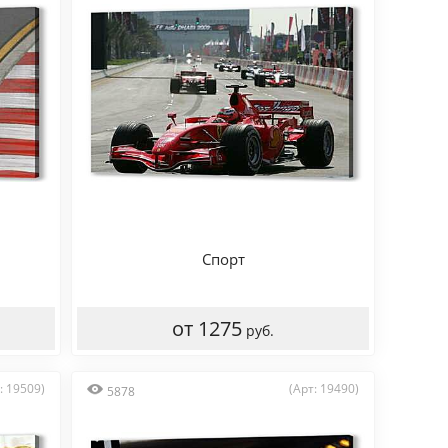
Спорт
от 1275
руб.
: 19509)
(Арт: 19490)
5878