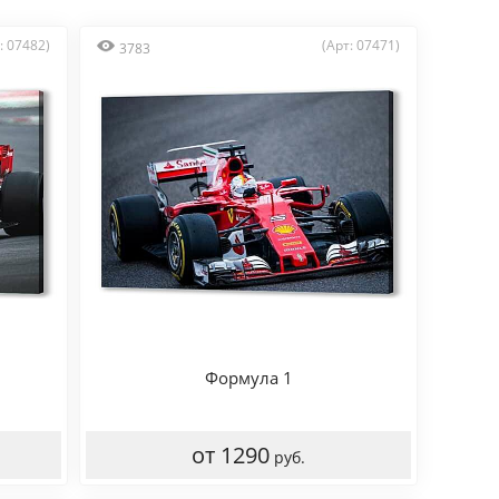
: 07482)
(Арт: 07471)
3783
Формула 1
от 1290
руб.