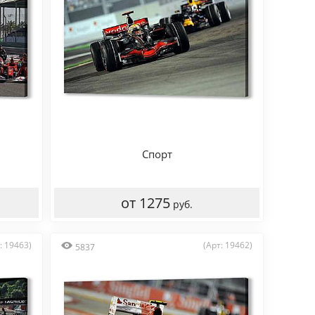
Спорт
от 1275
руб.
: 19463)
(Арт: 19462)
5837