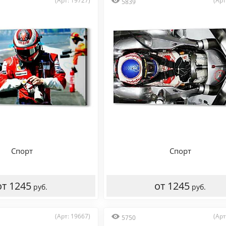
(Арт: 19727)
(Арт
5839
Спорт
Спорт
от 1245
от 1245
руб.
руб.
(Арт: 19667)
(Арт
5750