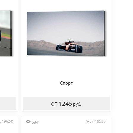
Спорт
от 1245
руб.
: 19624)
(Арт: 19538)
5841