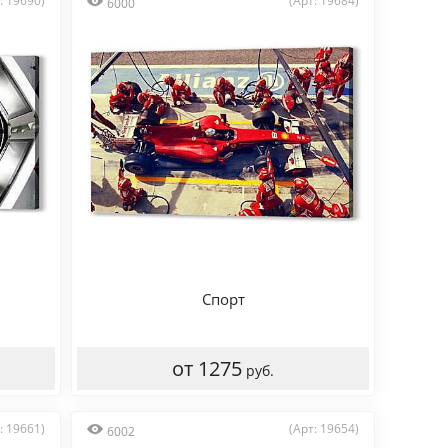
: 19690)
(Арт: 19684)
6000
Спорт
от 1275
руб.
: 19661)
(Арт: 19654)
6002