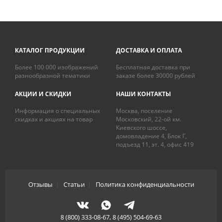
КАТАЛОГ ПРОДУКЦИИ
ДОСТАВКА И ОПЛАТА
Более 100 000 изображений
Бесплатная доставка при
разнообразной тематики
заказе более 30000 рублей
АКЦИИ И СКИДКИ
НАШИ КОНТАКТЫ
Информация о специальных
Москва, поселение
скидках и акциях на товар
Московский, 22-ой км.
Киевского шоссе,
домовладение 4, Блок Г,
подъезд 11, эт. 4, офис 419
Отзывы
|
Статьи
|
Политика конфиденциальности
8 (800) 333-08-67, 8 (495) 504-69-63