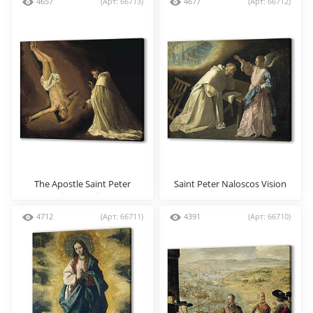
4657
(Арт: 66713)
4677
(Арт: 66712)
The Apostle Saint Peter
Saint Peter Naloscos Vision
appearing to Saint Peter
Nalosco
4712
(Арт: 66711)
4391
(Арт: 66710)