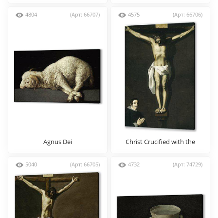
4804
(Арт: 66707)
4575
(Арт: 66706)
Agnus Dei
Christ Crucified with the
Sponsor
5040
(Арт: 66705)
4732
(Арт: 74729)