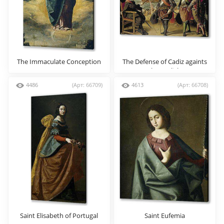
The Immaculate Conception
The Defense of Cadiz againts
the English
4486
(Арт: 66709)
4613
(Арт: 66708)
Saint Elisabeth of Portugal
Saint Eufemia