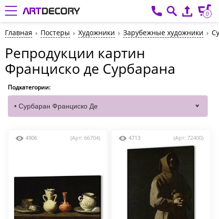
0
Главная
Постеры
Художники
Зарубежные художники
С
Репродукции картин
Франциско де Сурбарана
Подкатегории:
4906
(Арт: 66704)
4713
(Арт: 72400)