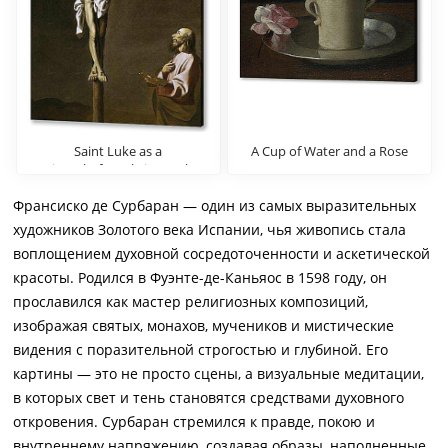
Saint Luke as a
A Cup of Water and a Rose
painter,before christ on the
Cross
Франсиско де Сурбаран — один из самых выразительных
художников Золотого века Испании, чья живопись стала
воплощением духовной сосредоточенности и аскетической
красоты. Родился в Фуэнте-де-Каньяос в 1598 году, он
прославился как мастер религиозных композиций,
изображая святых, монахов, мучеников и мистические
видения с поразительной строгостью и глубиной. Его
картины — это не просто сцены, а визуальные медитации,
в которых свет и тень становятся средствами духовного
откровения. Сурбаран стремился к правде, покою и
внутреннему напряжению, создавая образы, наполненные