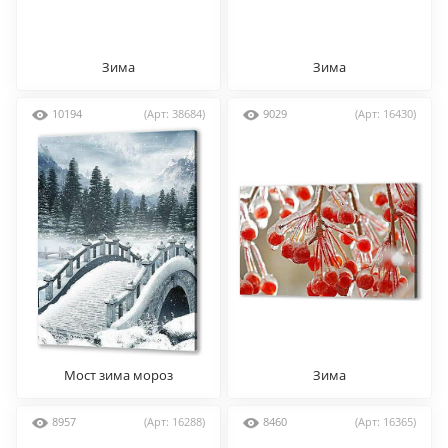
Зима
Зима
10194
(Арт: 38684)
9029
(Арт: 16430)
Мост зима мороз
Зима
8957
(Арт: 16288)
8460
(Арт: 16365)