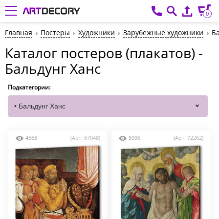
0
Главная
Постеры
Художники
Зарубежные художники
Б
Каталог постеров (плакатов) -
Бальдунг Ханс
Подкатегории:
4568
(Арт: 67048)
5096
(Арт: 72262)