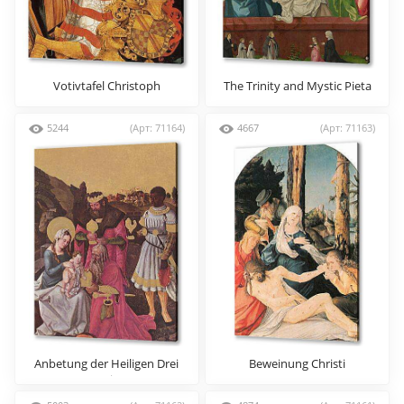
Votivtafel Christoph
The Trinity and Mystic Pieta
5244
(Арт: 71164)
4667
(Арт: 71163)
Anbetung der Heiligen Drei
Beweinung Christi
Konige