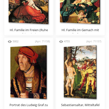
Hl. Familie im Freien (Ruhe
Hl. Familie im Gemach mit
auf der Flucht)
funf Engeln
5002
(Арт: 71158)
4755
(Арт: 71157)
Portrat des Ludwig Graf zu
Sebastiansaltar, Mitteltafel