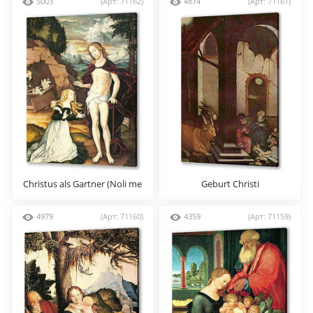
5003
(Арт: 71162)
4874
(Арт: 71161)
Christus als Gartner (Noli me
Geburt Christi
tangere)
4979
(Арт: 71160)
4359
(Арт: 71159)