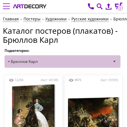
0
Главная
Постеры
Художники
Русские художники
Брюлл
Каталог постеров (плакатов) -
Брюллов Карл
Подкатегории:
12294
(Арт: 68188)
8876
(Арт: 65589)