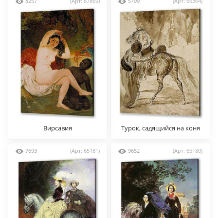
8257
(Арт: 67869)
5799
(Арт: 66364)
Вирсавия
Турок, садящийся на коня
7693
(Арт: 65181)
9652
(Арт: 65180)