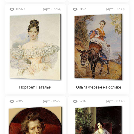
Самойловой, удаляющейся
с бала с приемной
10569
(Арт: 62264)
9152
(Арт: 62239)
дочерью
Портрет Натальи
Ольга Ферзен на ослике
Гончаровой
7885
(Арт: 60527)
6716
(Арт: 60337)