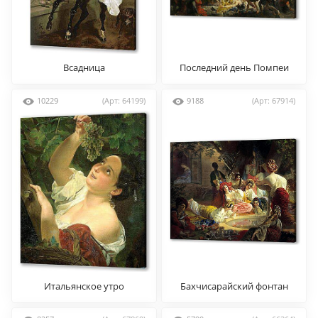
Всадница
Последний день Помпеи
10229
(Арт: 64199)
9188
(Арт: 67914)
Итальянское утро
Бахчисарайский фонтан