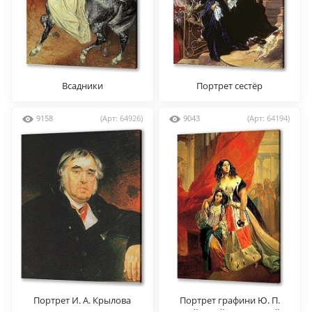
Всадники
Портрет сестёр
Шишмарёвых
9158
(Арт: 64926)
9043
(Арт: 64194)
Портрет И. А. Крылова
Портрет графини Ю. П.