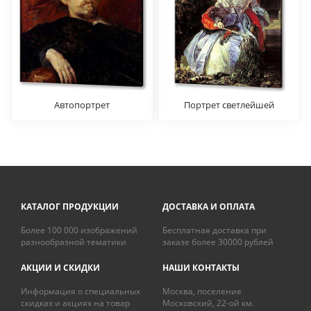
Автопортрет
Портрет светлейшей
княгини Елизаветы
Павловны Салтыковой
КАТАЛОГ ПРОДУКЦИИ
ДОСТАВКА И ОПЛАТА
Более 100 000 изображений
Бесплатная доставка при
разнообразной тематики
заказе более 30000 рублей
АКЦИИ И СКИДКИ
НАШИ КОНТАКТЫ
Информация о специальных
Москва, поселение
скидках и акциях на товар
Московский, 22-ой км.