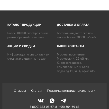
КАТАЛОГ ПРОДУКЦИИ
ДОСТАВКА И ОПЛАТА
Более 100 000 изображений
Бесплатная доставка при
разнообразной тематики
заказе более 30000 рублей
АКЦИИ И СКИДКИ
НАШИ КОНТАКТЫ
Информация о специальных
Москва, поселение
скидках и акциях на товар
Московский, 22-ой км.
Киевского шоссе,
домовладение 4, Блок Г,
подъезд 11, эт. 4, офис 419
Отзывы
|
Статьи
|
Политика конфиденциальности
8 (800) 333-08-67, 8 (495) 504-69-63