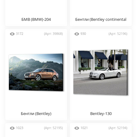
БМВ (BMW)-204
Бентли (Bentley continental
gt)
3172
(Арт: 39868)
930
(Арт: 52196)
Бентли (Bentley)
Bentley-130
1023
(Арт: 52195)
1021
(Арт: 52194)