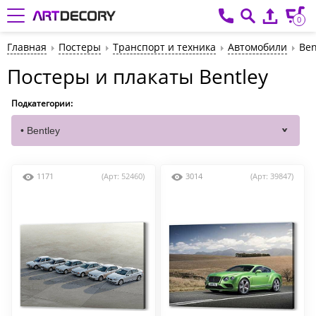
0
Главная
Постеры
Транспорт и техника
Автомобили
Ben
Постеры и плакаты Bentley
Подкатегории:
1171
(Арт: 52460)
3014
(Арт: 39847)