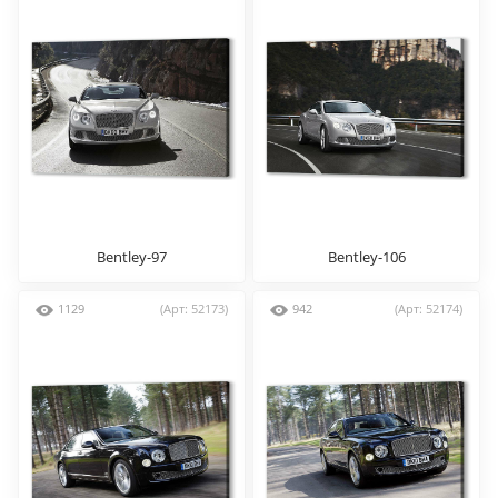
Bentley-97
Bentley-106
1129
(Арт: 52173)
942
(Арт: 52174)