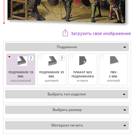
Загрузить свое изображение
Подрамник
ПОДРАМНИК 18
ПОДРАМНИК 35
ПЛАКАТ БЕЗ
ПВХ
ММ.
ММ.
ПОДРАМНИКА
3 ММ.
КЛАССИЧЕСКИЙ
ШИРОКИЙ
В ТУБУСЕ
ПЛОТНЫЙ
Выбрать тип изделия
Выбрать размер
Материал печати