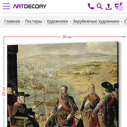
0
Главная
Постеры
Художники
Зарубежные художники
С
30 см
28 см