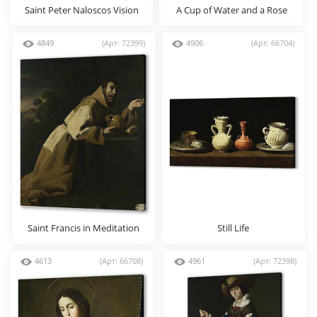
Saint Peter Naloscos Vision
A Cup of Water and a Rose
4849
(Арт: 72399)
4906
(Арт: 66704)
Saint Francis in Meditation
Still Life
4613
(Арт: 66708)
4961
(Арт: 72398)