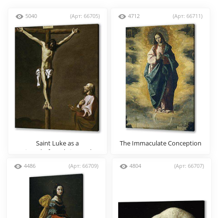
5040
(Арт: 66705)
4712
(Арт: 66711)
Saint Luke as a
The Immaculate Conception
painter,before christ on the
Cross
4486
(Арт: 66709)
4804
(Арт: 66707)