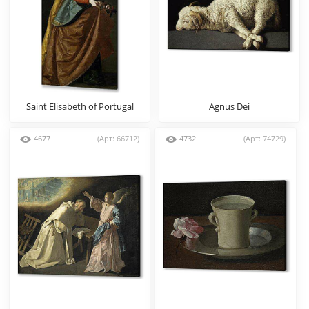
Saint Elisabeth of Portugal
Agnus Dei
4677
(Арт: 66712)
4732
(Арт: 74729)