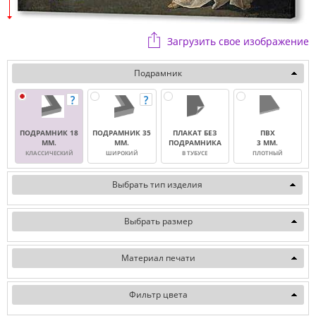
Загрузить свое изображение
Подрамник
ПОДРАМНИК 18
ПОДРАМНИК 35
ПЛАКАТ БЕЗ
ПВХ
ММ.
ММ.
ПОДРАМНИКА
3 ММ.
КЛАССИЧЕСКИЙ
ШИРОКИЙ
В ТУБУСЕ
ПЛОТНЫЙ
Выбрать тип изделия
Выбрать размер
Материал печати
Фильтр цвета