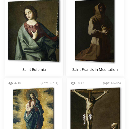
Saint Eufemia
Saint Francis in Meditation
(1)
4710
(Арт: 66711)
5039
(Арт: 66705)