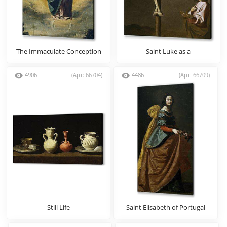
The Immaculate Conception
Saint Luke as a
painter,before christ on the
Cross
4906
(Арт: 66704)
4486
(Арт: 66709)
Still Life
Saint Elisabeth of Portugal