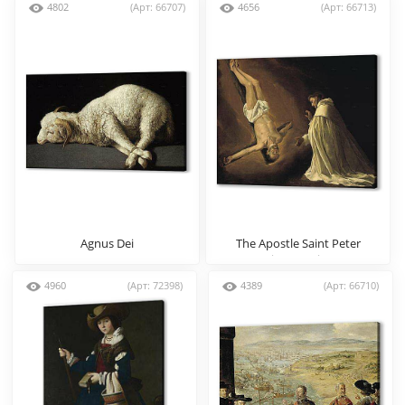
4802
(Арт: 66707)
4656
(Арт: 66713)
Agnus Dei
The Apostle Saint Peter
appearing to Saint Peter
Nalosco
4960
(Арт: 72398)
4389
(Арт: 66710)