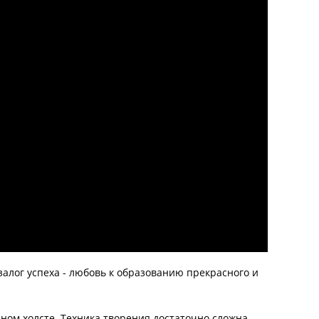
залог успеха - любовь к образованию прекрасного и
ном холсте. Техника творения достаточно сложна,