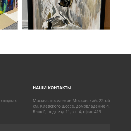
НАШИ КОНТАКТЫ
 скидках
Москва, поселение Московский, 22-ой
км. Киевского шоссе, домовладение 4,
Блок Г, подъезд 11, эт. 4, офис 419