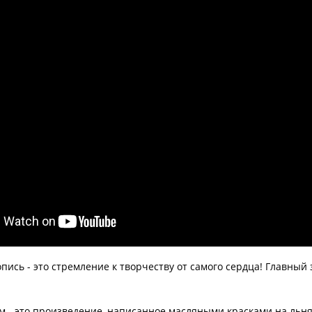
ись - это стремление к творчеству от самого сердца! Главный 
м - это произведение, написанное масляными красками на льня