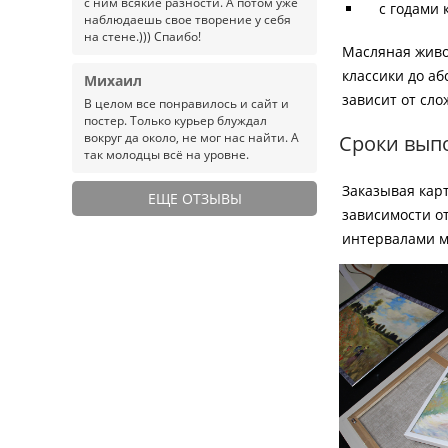
с ним всякие разности. А потом уже
с годами 
наблюдаешь свое творение у себя
на стене.))) Спаибо!
Масляная живо
классики до аб
Михаил
зависит от сл
В целом все понравилось и сайт и
постер. Только курьер блуждал
вокруг да около, не мог нас найти. А
Сроки вып
так молодцы всё на уровне.
Заказывая карт
ЕЩЕ ОТЗЫВЫ
зависимости от
интервалами м