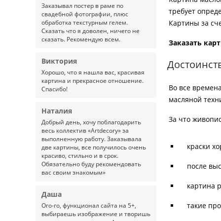
Заказывал постер в раме по
требует опред
свадебной фотографии, плюс
обработка текстурным гелем.
Картины за сч
Сказать что я доволен, ничего не
сказать. Рекомендую всем.
Заказать кар
Виктория
Достоинст
Хорошо, что я нашла вас, красивая
картина и прекрасное отношение.
Во все времен
Спасибо!
масляной техн
Наталия
За что живопи
Добрый день, хочу поблагодарить
весь коллектив «Artdecory» за
выполненную работу. Заказывала
краски х
две картины, все получилось очень
красиво, стильно и в срок.
Обязательно буду рекомендовать
после вы
вас своим знакомым»
картина 
Даша
такие про
Ого-го, функционал сайта на 5+,
выбираешь изображение и творишь