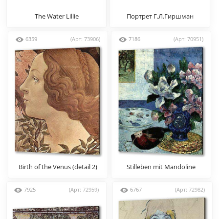
The Water Lillie
Портрет Г.Л.Гиршман
6359
(Арт: 73906)
7186
(Арт: 70951)
Birth of the Venus (detail 2)
Stilleben mit Mandoline
7925
(Арт: 72959)
6767
(Арт: 72982)