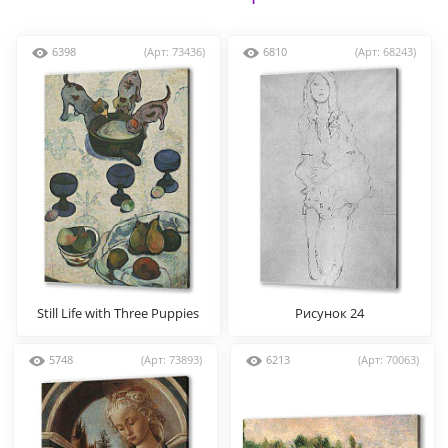
6398
(Арт: 73436)
6810
(Арт: 68243)
Still Life with Three Puppies
Рисунок 24
5748
(Арт: 73893)
6213
(Арт: 70063)