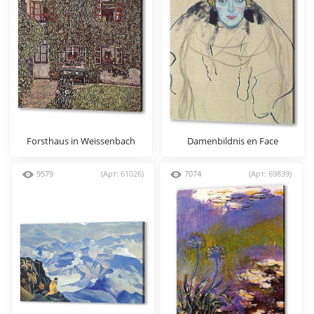
Forsthaus in Weissenbach
Damenbildnis en Face
am Attersee
9579
(Арт: 61026)
7074
(Арт: 69839)