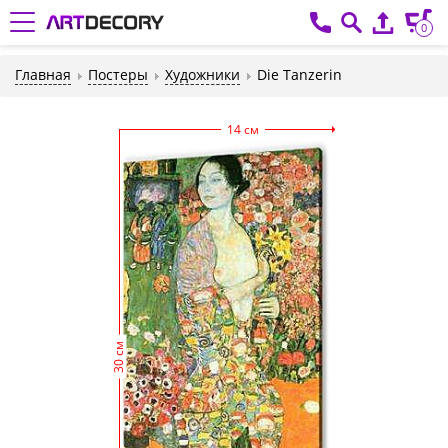
0
Главная
Постеры
Художники
Die Tanzerin
14 см
30 см