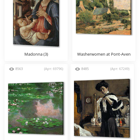
Madonna (3)
Washerwomen at Pont-Aven
8563
(Арт: 69796)
8485
(Арт: 67249)