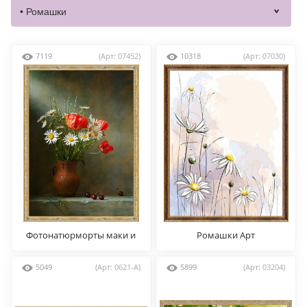
7119
(Арт: 07452)
10318
(Арт: 07030)
Фотонатюрморты маки и
Ромашки Арт
ромашки
5049
(Арт: 0621-A)
5899
(Арт: 03204)