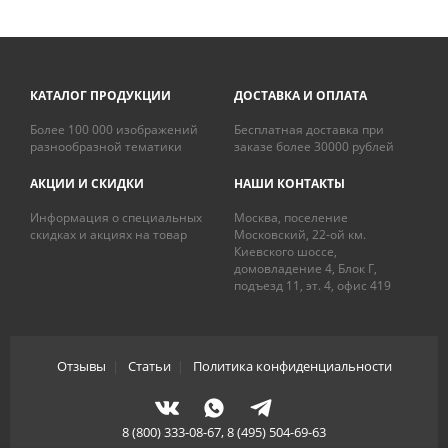
КАТАЛОГ ПРОДУКЦИИ
ДОСТАВКА И ОПЛАТА
Более 100 000 изображений
Бесплатная доставка при
разнообразной тематики
заказе более 30000 рублей
АКЦИИ И СКИДКИ
НАШИ КОНТАКТЫ
Информация о специальных
Москва, поселение
скидках и акциях на товар
Московский, 22-ой км.
Киевского шоссе,
домовладение 4, Блок Г,
подъезд 11, эт. 4, офис 419
Отзывы
|
Статьи
|
Политика конфиденциальности
8 (800) 333-08-67, 8 (495) 504-69-63