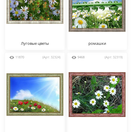
Луговые цветы
ромашки
11870
(Арт: 32324)
9468
(Арт: 32319)