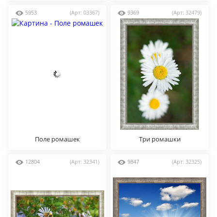
5953
(Арт: 03367)
9369
(Арт: 32479)
Поле ромашек
Три ромашки
12804
(Арт: 32341)
9847
(Арт: 32325)