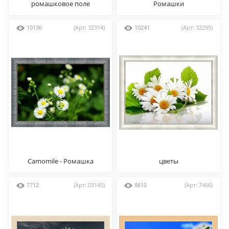
ромашковое поле
Ромашки
10136
(Арт: 32314)
10241
(Арт: 32295)
Camomile - Ромашка
цветы
7712
(Арт: 03145)
8610
(Арт: 7466)