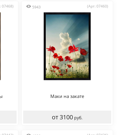
: 07468)
(Арт: 07460)
5943
ты
Маки на закате
от 3100
руб.