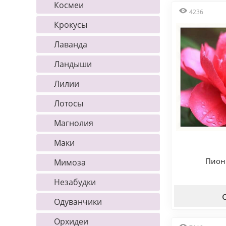
Космеи
4236
Крокусы
Лаванда
Ландыши
Лилии
Лотосы
Магнолия
Маки
Пион
Мимоза
Незабудки
Одуванчики
Орхидеи