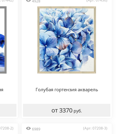
: 07442)
(Арт: 07436)
4928
яя
Голубая гортензия акварель
от 3370
руб.
07208-2)
(Арт: 07208-3)
6989