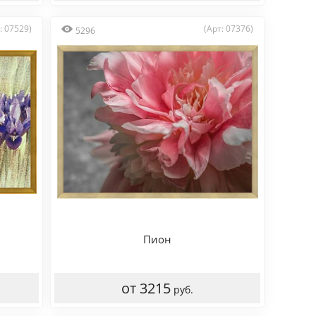
: 07529)
(Арт: 07376)
5296
Пион
от 3215
руб.