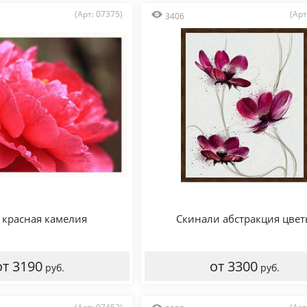
(Арт: 07375)
(Арт
3406
 красная камелия
Скинали абстракция цве
от 3190
от 3300
руб.
руб.