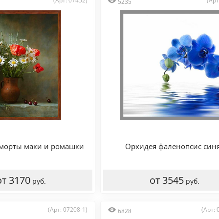
(Арт: 07452)
(Арт
5235
морты маки и ромашки
Орхидея фаленопсис син
от 3170
от 3545
руб.
руб.
(Арт: 07208-1)
(Арт: 
6828