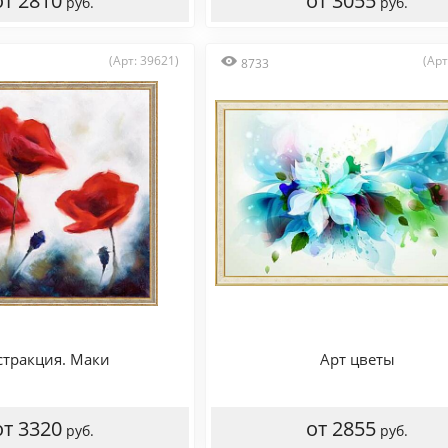
от 2810
от 3055
руб.
руб.
(Арт: 39621)
(Арт
8733
стракция. Маки
Арт цветы
от 3320
от 2855
руб.
руб.