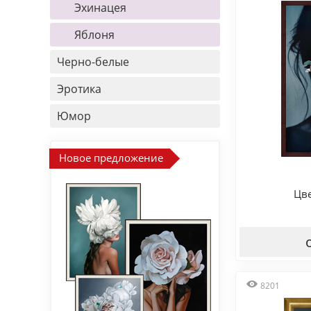
Эхинацея
Яблоня
Черно-белые
Эротика
Юмор
Новое предложение
Цв
8201