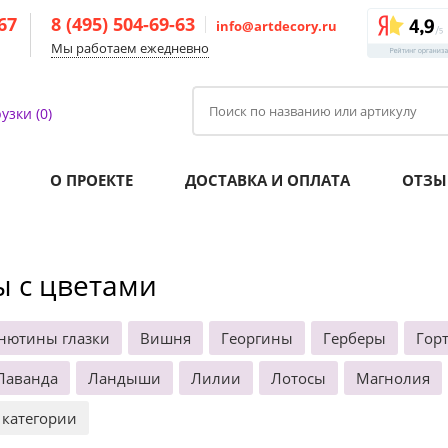
-67
8 (495) 504-69-63
info@artdecory.ru
Мы работаем ежедневно
узки (0)
О ПРОЕКТЕ
ДОСТАВКА И ОПЛАТА
ОТЗЫ
ы с цветами
нютины глазки
Вишня
Георгины
Герберы
Гор
Лаванда
Ландыши
Лилии
Лотосы
Магнолия
 категории