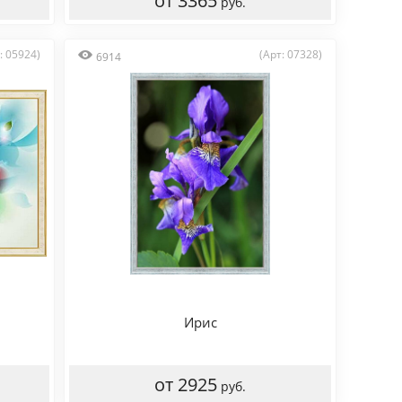
от 3365
руб.
: 05924)
(Арт: 07328)
6914
Ирис
от 2925
руб.