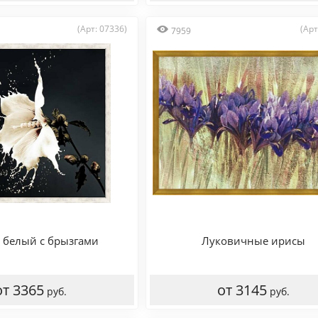
(Арт: 07336)
(Арт
7959
 белый с брызгами
Луковичные ирисы
от 3365
от 3145
руб.
руб.