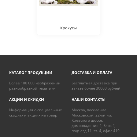
Крокусы
КАТАЛОГ ПРОДУКЦИИ
ДОСТАВКА И ОПЛАТА
Более 100 000 изображений
Бесплатная доставка при
разнообразной тематики
заказе более 30000 рублей
АКЦИИ И СКИДКИ
НАШИ КОНТАКТЫ
Информация о специальных
Москва, поселение
скидках и акциях на товар
Московский, 22-ой км.
Киевского шоссе,
домовладение 4, Блок Г,
подъезд 11, эт. 4, офис 419