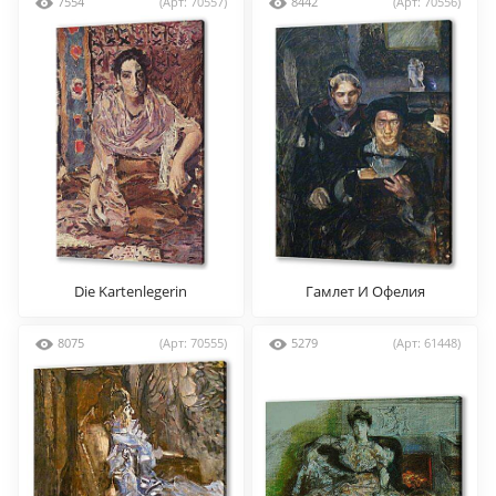
7554
(Арт: 70557)
8442
(Арт: 70556)
Die Kartenlegerin
Гамлет И Офелия
8075
(Арт: 70555)
5279
(Арт: 61448)