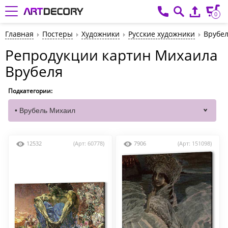
0
Главная
Постеры
Художники
Русские художники
Врубе
Репродукции картин Михаила
Врубеля
Подкатегории:
12532
(Арт: 60778)
7906
(Арт: 151098)