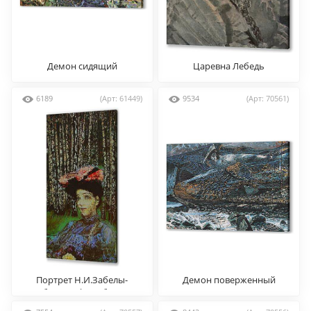
Демон сидящий
Царевна Лебедь
6189
(Арт: 61449)
9534
(Арт: 70561)
Портрет Н.И.Забелы-
Демон поверженный
Врубель на фоне берёзок