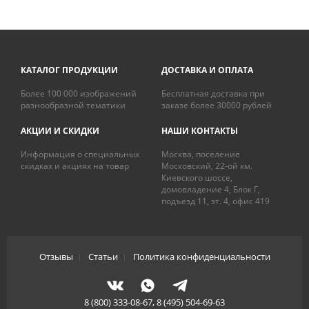
КАТАЛОГ ПРОДУКЦИИ
ДОСТАВКА И ОПЛАТА
Более 100 000 изображений
Бесплатная доставка при
разнообразной тематики
заказе более 30000 рублей
АКЦИИ И СКИДКИ
НАШИ КОНТАКТЫ
Информация о специальных
Москва, поселение
скидках и акциях на товар
Московский, 22-ой км.
Киевского шоссе,
домовладение 4, Блок Г,
подъезд 11, эт. 4, офис 419
Отзывы
|
Статьи
|
Политика конфиденциальности
8 (800) 333-08-67, 8 (495) 504-69-63