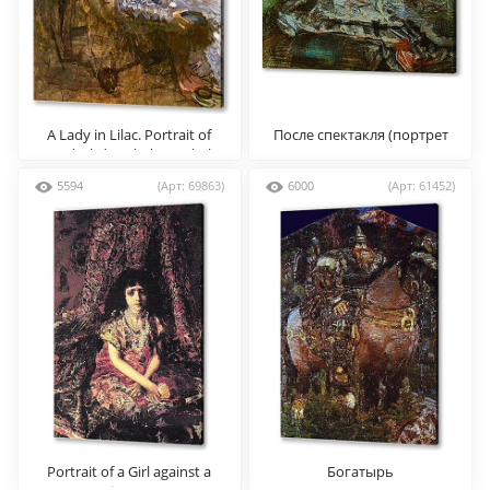
A Lady in Lilac. Portrait of
После спектакля (портрет
Nadezhda Zabela Wrubel
жены)
5594
(Арт: 69863)
6000
(Арт: 61452)
Portrait of a Girl against a
Богатырь