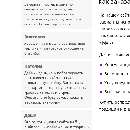
Как заказ
Заказывал постер в раме по
свадебной фотографии, плюс
обработка текстурным гелем.
На нашем сайт
Сказать что я доволен, ничего не
варианты испо
сказать. Рекомендую всем.
широкого ассо
вниманием к д
Виктория
эффекты.
Хорошо, что я нашла вас, красивая
картина и прекрасное отношение.
Спасибо!
Для изготовле
Консультаци
Наталия
Добрый день, хочу поблагодарить
Возможность
весь коллектив «Artdecory» за
Услуги худо
выполненную работу. Заказывала
две картины, все получилось очень
Быстрая и н
красиво, стильно и в срок.
Обязательно буду рекомендовать
Купить репрод
вас своим знакомым»
традиции и вн
Даша
Ого-го, функционал сайта на 5+,
выбираешь изображение и творишь