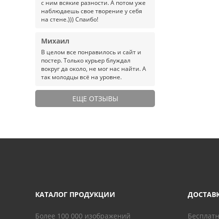
с ним всякие разности. А потом уже
наблюдаешь свое творение у себя
на стене.))) Спаибо!
Михаил
В целом все понравилось и сайт и
постер. Только курьер блуждал
вокруг да около, не мог нас найти. А
так молодцы всё на уровне.
ЕЩЕ ОТЗЫВЫ
КАТАЛОГ ПРОДУКЦИИ
ДОСТАВ
Более 100 000 изображений
Бесплатн