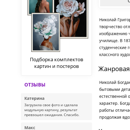
Николай Григо
творчество от
изображению ч
училище. В 18
студенческие 
классного худо
Подборка комплектов
картин и постеров
Жанровая 
Николай Богда
ОТЗЫВЫ
бытовыми дета
естественной 
Катерина
характер. Бог
Загрузила свое фото и сделала
модульную картину, результат
работы отлича
превзошел ожидания. Спасибо.
продолжая вдо
Макс