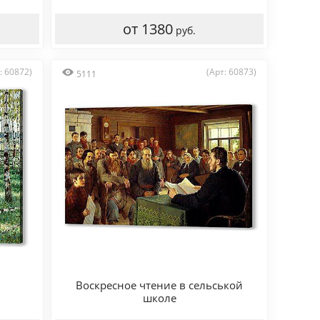
от 1380
руб.
: 60872)
(Арт: 60873)
5111
Воскресное чтение в сельськой
школе