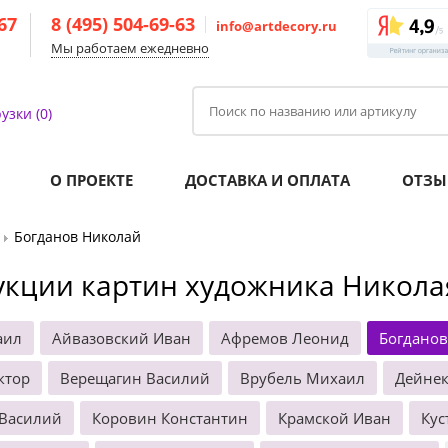
-67
8 (495) 504-69-63
info@artdecory.ru
Мы работаем ежедневно
узки (0)
О ПРОЕКТЕ
ДОСТАВКА И ОПЛАТА
ОТЗЫ
Богданов Николай
укции картин художника Никола
аил
Айвазовский Иван
Афремов Леонид
Богданов
ктор
Верещагин Василий
Врубель Михаил
Дейнек
 Василий
Коровин Константин
Крамской Иван
Кус