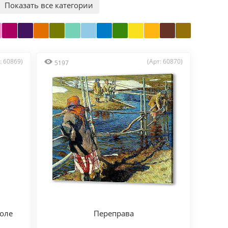
Показать все категории
: 60869)
(Арт: 60870)
5197
коле
Переправа