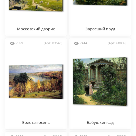
Московский дворик
Заросший пруд
7599
(Арт: 03548)
7414
(Арт: 60009)
Золотая осень
Бабушкин сад