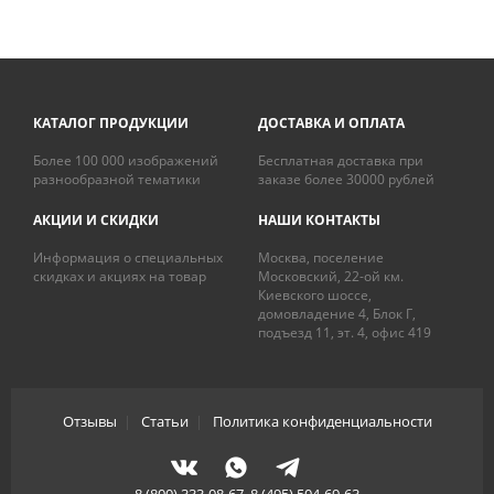
КАТАЛОГ ПРОДУКЦИИ
ДОСТАВКА И ОПЛАТА
Более 100 000 изображений
Бесплатная доставка при
разнообразной тематики
заказе более 30000 рублей
АКЦИИ И СКИДКИ
НАШИ КОНТАКТЫ
Информация о специальных
Москва, поселение
скидках и акциях на товар
Московский, 22-ой км.
Киевского шоссе,
домовладение 4, Блок Г,
подъезд 11, эт. 4, офис 419
Отзывы
|
Статьи
|
Политика конфиденциальности