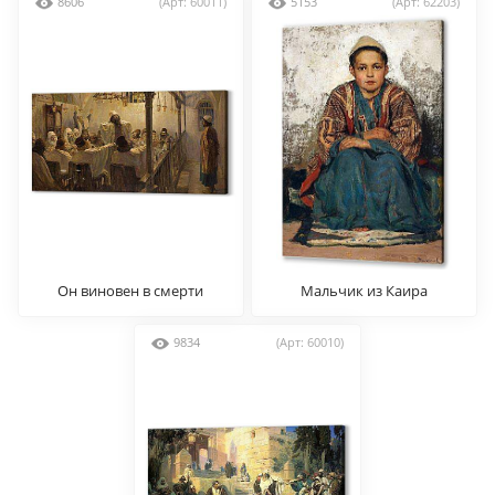
8606
(Арт: 60011)
5153
(Арт: 62203)
Он виновен в смерти
Мальчик из Каира
9834
(Арт: 60010)