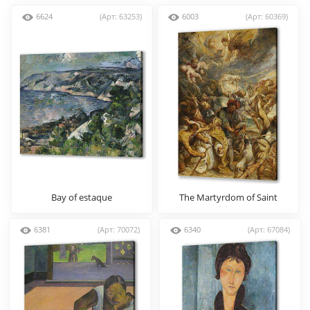
6624
(Арт: 63253)
6003
(Арт: 60369)
Bay of estaque
The Martyrdom of Saint
Livinus
6381
(Арт: 70072)
6340
(Арт: 67084)