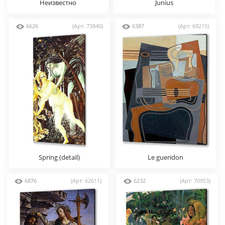
Неизвестно
Junius
6626
(Арт: 73840)
6387
(Арт: 69215)
Spring (detail)
Le gueridon
6876
(Арт: 62611)
6232
(Арт: 70953)