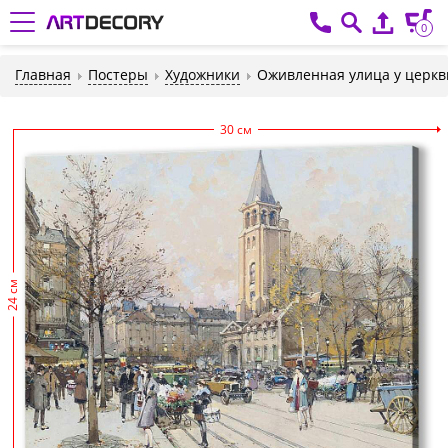
0
Главная
Постеры
Художники
Оживленная улица у церкв
30 см
24 см