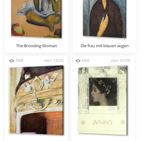
The Brooding Woman
Die frau mit blauen augen
7009
(Арт: 73232)
6420
(Арт: 62578)