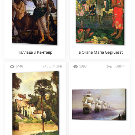
Паллада и Кентавр
Ia Orana Maria Gegruesst
seist du Maria
6446
(Арт: 74584)
5398
(Арт: 68844)