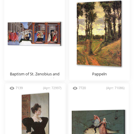
Baptism of St. Zenobius and
Pappeln
His Appointment as a Bishop
7139
(Арт: 72997)
7720
(Арт: 71086)