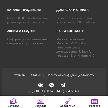
КАТАЛОГ ПРОДУКЦИИ
ДОСТАВКА И ОПЛАТА
Более 100 000 изображений
Бесплатная доставка при
разнообразной тематики
заказе более 30000 рублей
АКЦИИ И СКИДКИ
НАШИ КОНТАКТЫ
Информация о специальных
Москва, поселение
скидках и акциях на товар
Московский, 22-ой км.
Киевского шоссе,
домовладение 4, Блок Г,
подъезд 11, эт. 4, офис 419
Отзывы
|
Статьи
|
Политика конфиденциальности
8 (800) 333-08-67, 8 (495) 504-69-63
info@artdecory.ru
КАТАЛОГ
ИЗДЕЛИЯ
АВТОРСКИЕ
ГАЛЕРЕЯ