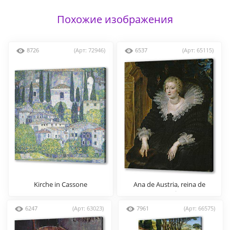
Похожие изображения
8726
(Арт: 72946)
6537
(Арт: 65115)
Kirche in Cassone
Ana de Austria, reina de
Francia
6247
(Арт: 63023)
7961
(Арт: 66575)