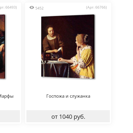
рт: 66493)
(Арт: 66766)
5452
 Марфы
Госпожа и служанка
от 1040 руб.