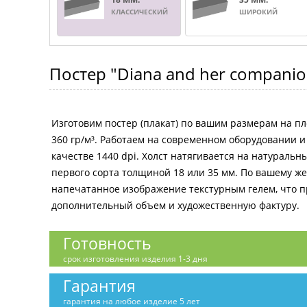
КЛАССИЧЕСКИЙ
ШИРОКИЙ
Постер
"Diana and her companio
Изготовим постер (плакат) по вашим размерам на пл
360 гр/м³. Работаем на современном оборудовании 
качестве 1440 dpi. Холст натягивается на натураль
первого сорта толщиной 18 или 35 мм. По вашему 
напечатанное изображение текстурным гелем, что 
дополнительный объем и художественную фактуру.
Готовность
срок изготовления изделия 1-3 дня
Гарантия
гарантия на любое изделие 5 лет