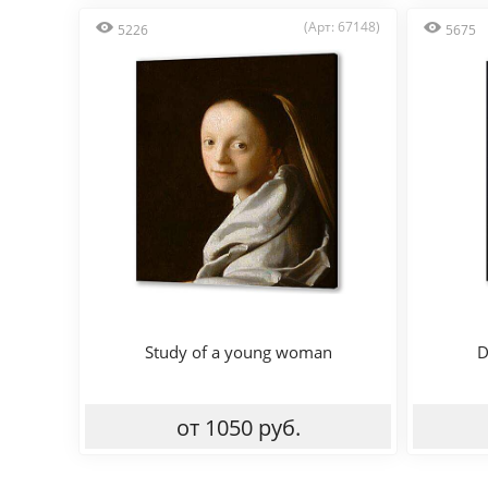
(Арт: 67148)
5226
5675
Study of a young woman
D
от 1050 руб.