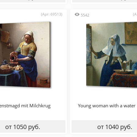
(Арт: 69513)
(А
5542
enstmagd mit Milchkrug
Young woman with a water 
от 1050 руб.
от 1040 руб.