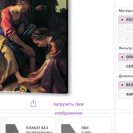
Матери
ХО
БУ
БЭ
Фильтр
ОР
СЕ
Дополн
БЕЗ
КА
Загрузить свое
изображение
ПЛАКАТ БЕЗ
ПВХ
ПОДРАМНИКА
3 ММ.