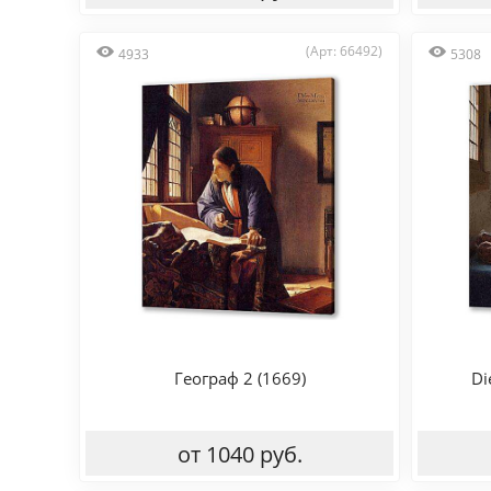
(Арт: 66492)
4933
5308
Географ 2 (1669)
Di
от 1040 руб.