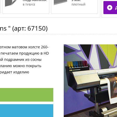
В ТУБУСЕ
ПЛОТНЫЙ
ns "
(арт:
67150
)
отном матовом холсте 260-
и печатаем продукцию в HD
ный подрамник из сосны
желанию можно покрыть
придает изделию