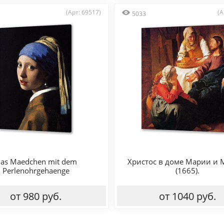
(Арт: 69517)
(А
5033
as Maedchen mit dem
Христос в доме Марии и
Perlenohrgehaenge
(1665).
от 980 руб.
от 1040 руб.