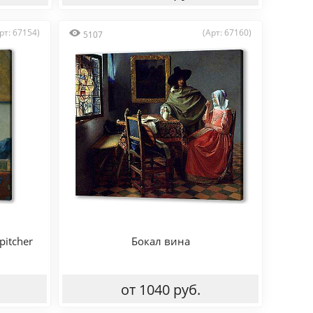
рт: 67154)
(Арт: 67160)
5107
pitcher
Бокал вина
от 1040 руб.