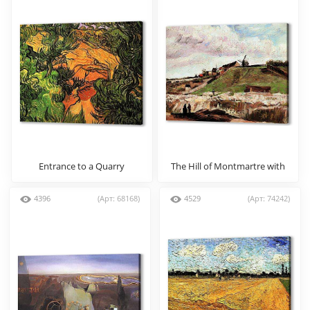
Entrance to a Quarry
The Hill of Montmartre with
Quarry
4396
(Арт: 68168)
4529
(Арт: 74242)