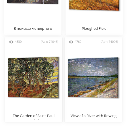
В поисках четвертого
Ploughed Field
измерения
4530
(Арт: 74046)
4760
(Арт: 74096)
The Garden of Saint-Paul
View of a River with Rowing
Hospital 5
Boats