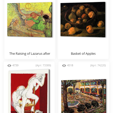
The Raising of Lazarus after
Basket of Apples
Rembrandt
4739
(Арт: 73389)
4518
(Арт: 74220)