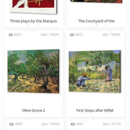
Three plays by the Marquis
The Courtyard of the
de Sade
Hospital at Arles
4513
(Арт: 74069)
4612
(Арт: 74083)
Olive Grove 2
First Steps after Millet
4385
(Арт: 74088)
4527
(Арт: 74118)