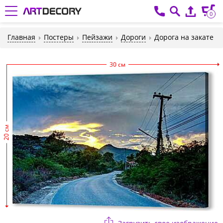
0
Главная
Постеры
Пейзажи
Дороги
Дорога на закате
30 см
20 см