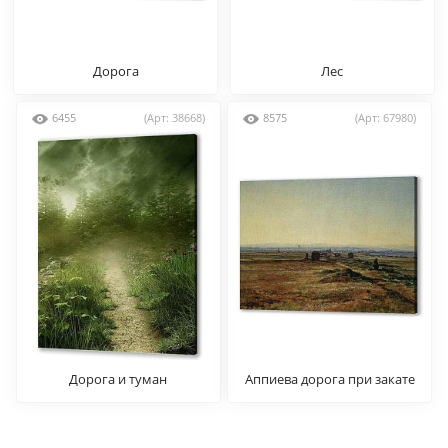
Дорога
Лес
6455
(Арт: 38668)
8575
(Арт: 67980)
Дорога и туман
Аппиева дорога при закате
солнца