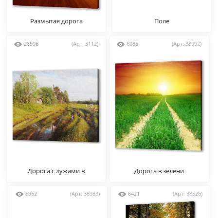
Размытая дорога
Поле
28596
(Арт: 3112)
6086
(Арт: 38992)
Дорога с лужами в
Дорога в зелени
Сосновке. Матвеев М.Г.
6962
(Арт: 38983)
6421
(Арт: 38526)