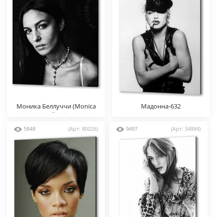
Моника Беллуччи (Monica
Мадонна-632
Bellucci)
5848
(Арт: 80026)
9497
(Арт: 34884)