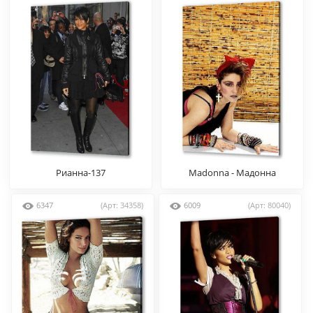
Рианна-137
Madonna - Мадонна
6347
(Арт: 34358)
6009
(Арт: 80040)