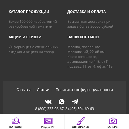
КАТАЛОГ ПРОДУКЦИИ
ДОСТАВКА И ОПЛАТА
Более 100 000 изображений
Бесплатная доставка при
разнообразной тематики
заказе более 30000 рублей
АКЦИИ И СКИДКИ
НАШИ КОНТАКТЫ
Информация о специальных
Москва, поселение
скидках и акциях на товар
Московский, 22-ой км.
Киевского шоссе,
домовладение 4, Блок Г,
подъезд 11, эт. 4, офис 419
Отзывы
|
Статьи
|
Политика конфиденциальности
8 (800) 333-08-67, 8 (495) 504-69-63
info@artdecory.ru
КАТАЛОГ
ИЗДЕЛИЯ
АВТОРСКИЕ
ГАЛЕРЕЯ