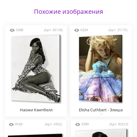
Похожие изображения
5588
(Арт: 80138)
6324
(Арт: 35175)
Наоми Кэмпбелл
Elisha Cuthbert - Элиша
Катберт
9169
(Арт: 4302)
5399
(Арт: 80523)