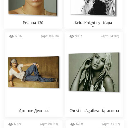
Рианна-130
Keira Knightley - Кира
Найтли
6916
(Арт: 80218)
9057
(Арт: 34918)
Джонни Депп-44
Christina Aguilera - Кристина
Агилера
6699
(Арт: 80033)
6268
(Арт: 33937)