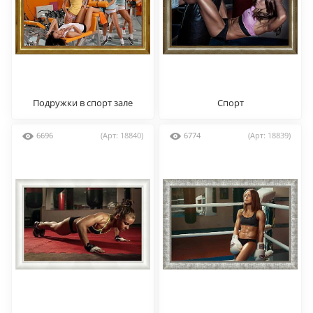
Подружки в спорт зале
Спорт
6696
(Арт: 18840)
6774
(Арт: 18839)