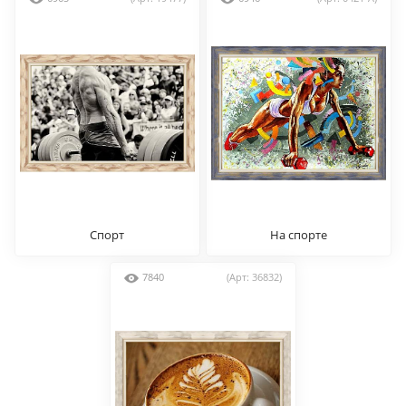
Спорт
На спорте
7840
(Арт: 36832)