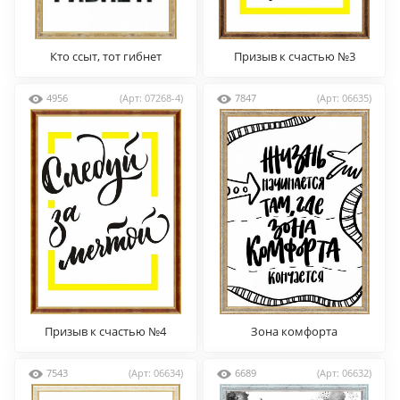
Кто ссыт, тот гибнет
Призыв к счастью №3
4956
(Арт: 07268-4)
7847
(Арт: 06635)
Призыв к счастью №4
Зона комфорта
7543
(Арт: 06634)
6689
(Арт: 06632)