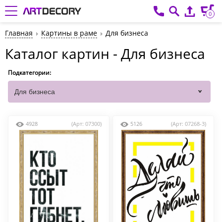
0
Главная
Картины в раме
Для бизнеса
Каталог картин - Для бизнеса
Подкатегории:
4928
(Арт: 07300)
5126
(Арт: 07268-3)