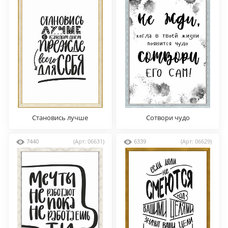
Становись лучше
Сотвори чудо
7440
(Арт: 06631)
6339
(Арт: 06629)