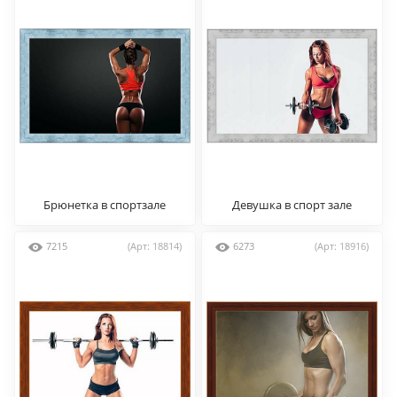
Брюнетка в спортзале
Девушка в спорт зале
7215
(Арт: 18814)
6273
(Арт: 18916)