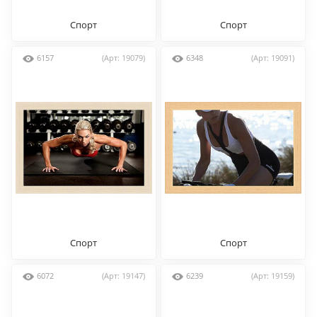
Спорт
Спорт
6157
(Арт: 19079)
6348
(Арт: 19091)
Спорт
Спорт
6072
(Арт: 19147)
6239
(Арт: 19159)