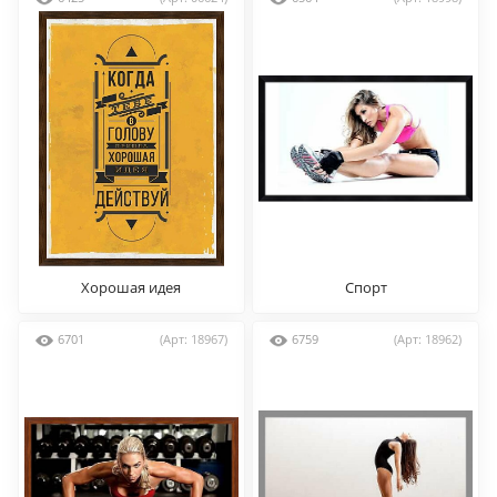
Хорошая идея
Спорт
6701
(Арт: 18967)
6759
(Арт: 18962)