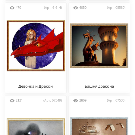
470
(Арт: 6-6-H)
4050
(Арт: 08580)
Девочка и Дракон
Башня дракона
2131
(Арт: 07349)
2809
(Арт: 07535)