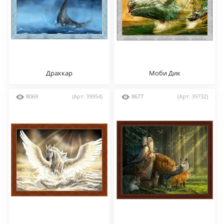
Драккар
Моби Дик
8069
(Арт: 39954)
8677
(Арт: 39732)