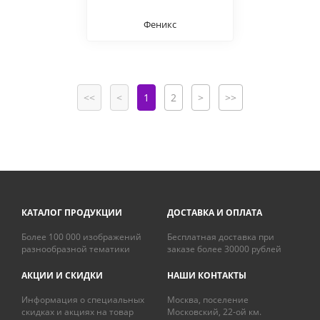
Феникс
<<
<
1
2
>
>>
КАТАЛОГ ПРОДУКЦИИ
ДОСТАВКА И ОПЛАТА
Более 100 000 изображений
Бесплатная доставка при
разнообразной тематики
заказе более 30000 рублей
АКЦИИ И СКИДКИ
НАШИ КОНТАКТЫ
Информация о специальных
Москва, поселение
скидках и акциях на товар
Московский, 22-ой км.