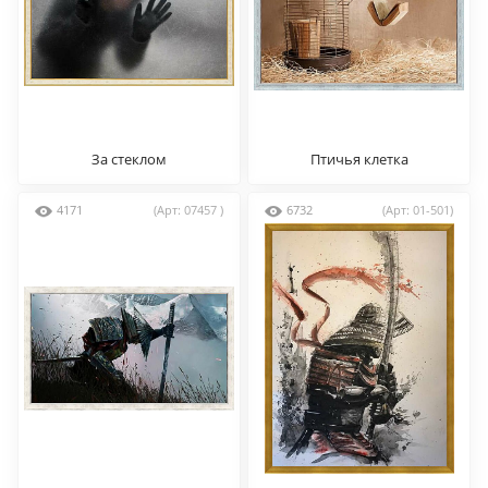
За стеклом
Птичья клетка
4171
(Арт: 07457 )
6732
(Арт: 01-501)