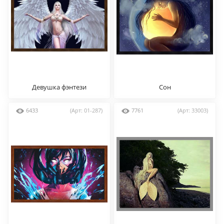
Девушка фэнтези
Сон
6433
(Арт: 01-287)
7761
(Арт: 33003)