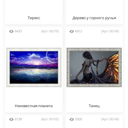
Тирекс
Дерево у горного ручья
6433
(Арт: 06279)
6012
(Арт: 06106)
Неизвестная планета
Танец
6138
(Арт: 06105)
5928
(Арт: 06140)