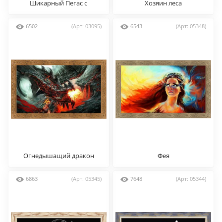
Шикарный Пегас с
Хозяин леса
расправленными
крыльями
6502
(Арт: 03095)
6543
(Арт: 05348)
Огнедышащий дракон
Фея
6863
(Арт: 05345)
7648
(Арт: 05344)