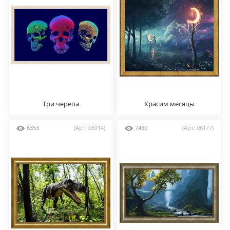
Три черепа
Красим месяцы
6353
(Арт: 05914)
7430
(Арт: 06177)