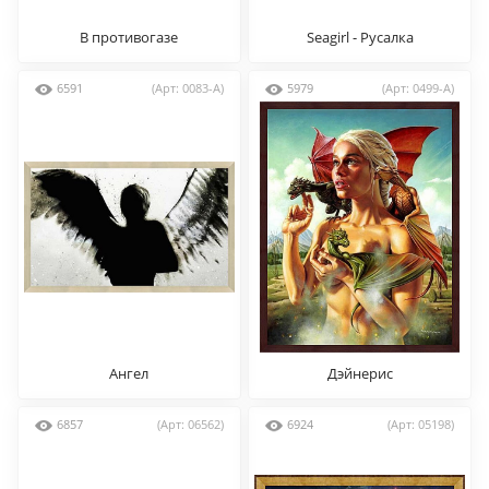
В противогазе
Seagirl - Русалка
6591
(Арт: 0083-A)
5979
(Арт: 0499-A)
Ангел
Дэйнерис
6857
(Арт: 06562)
6924
(Арт: 05198)