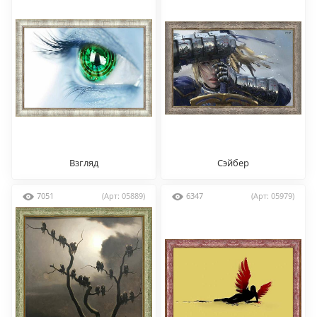
Взгляд
Сэйбер
7051
(Арт: 05889)
6347
(Арт: 05979)