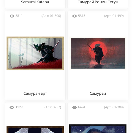
Samurai Katana
Самурай Ронин Сегун
5811
(Арт: 01-500)
5315
(Арт: 01-499)
Самурай арт
Самурай
11270
(Арт: 3757)
6494
(Арт: 01-309)