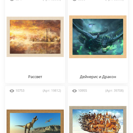
Рассвет
Дейнерис и Дракон
10753
(Арт: 19812)
10955
(Арт: 39708)