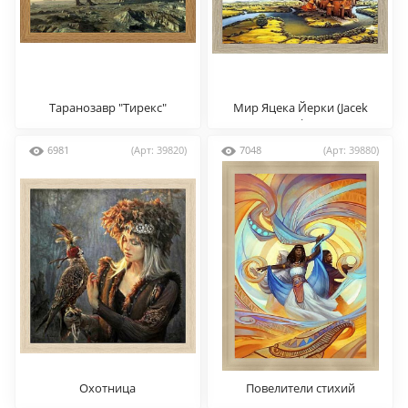
Таранозавр "Тирекс"
Мир Яцека Йерки (Jacek
(динозавры)
Yerka)
6981
(Арт: 39820)
7048
(Арт: 39880)
Охотница
Повелители стихий