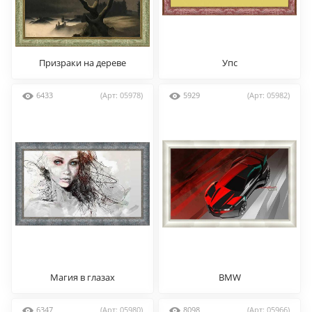
Призраки на дереве
Упс
6433
(Арт: 05978)
5929
(Арт: 05982)
Магия в глазах
BMW
6347
(Арт: 05980)
8098
(Арт: 05966)