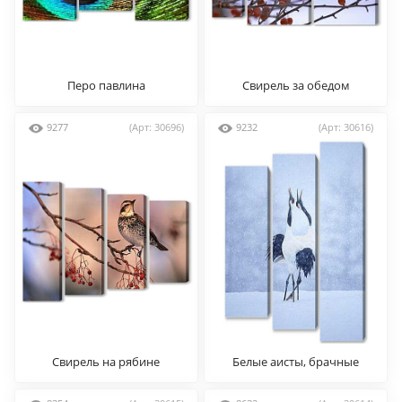
Перо павлина
Свирель за обедом
9277
(Арт: 30696)
9232
(Арт: 30616)
Свирель на рябине
Белые аисты, брачные
танцы