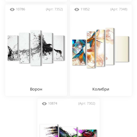
10786
(Арт: 7352)
11852
(Арт: 7348)
Ворон
Колибри
10874
(Арт: 7302)