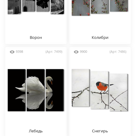
Ворон
Колибри
9398
(Арт: 7499)
9900
(Арт: 7486)
Лебедь
Снегирь