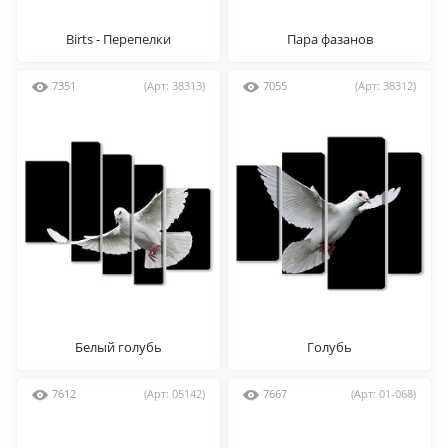
Birts - Перепелки
Пара фазанов
7351
(Арт: 38313)
7055
(Арт: 38312)
Белый голубь
Голубь
7612
(Арт: 05142)
7667
(Арт: 01-068)