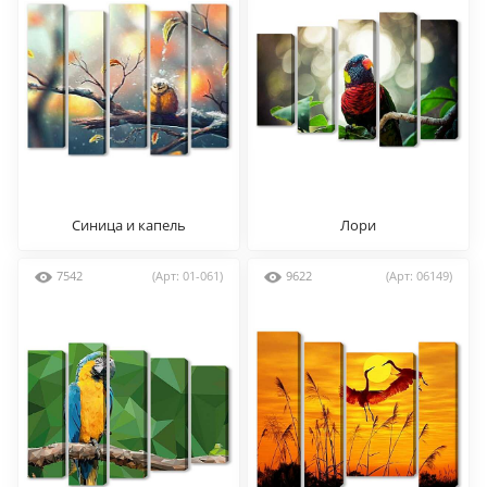
Синица и капель
Лори
7542
(Арт: 01-061)
9622
(Арт: 06149)