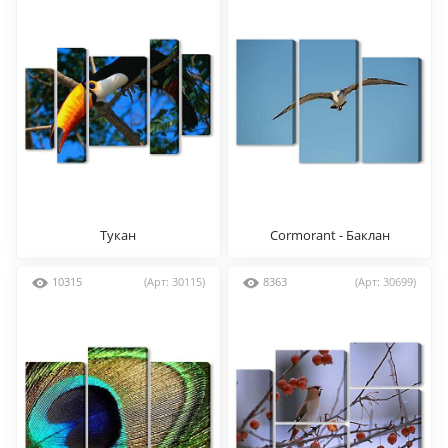
Тукан
Сormorant - Баклан
10315
(Арт: 30115)
8363
(Арт: 30699)