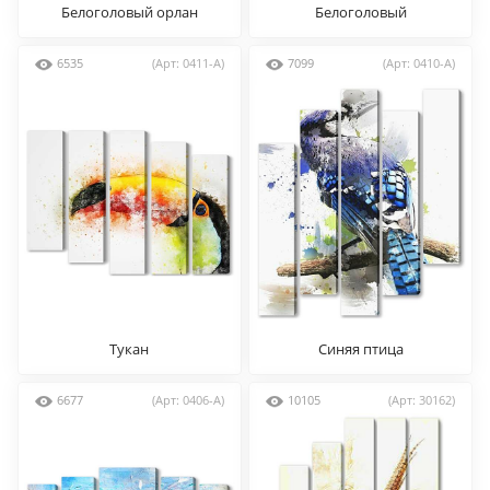
Белоголовый орлан
Белоголовый
6535
(Арт: 0411-A)
7099
(Арт: 0410-A)
Тукан
Синяя птица
6677
(Арт: 0406-A)
10105
(Арт: 30162)