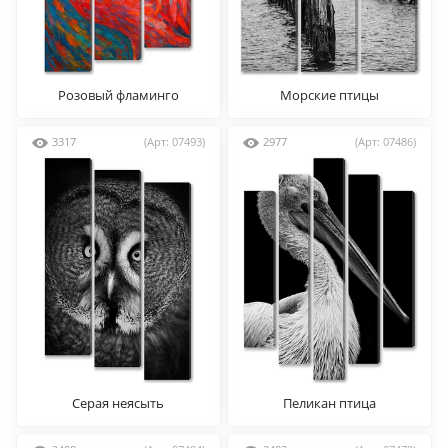
Розовый фламинго
Морские птицы
3317
(Арт: 07493)
2977
(Арт: 07486)
Серая неясыть
Пеликан птица