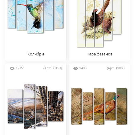
Колибри
Пара фазанов
12751
(Арт: 30153)
9493
(Арт: 19885)