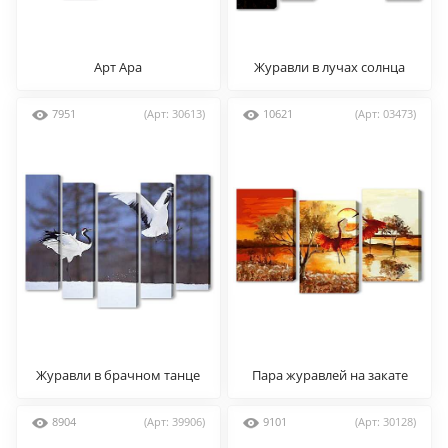
Арт Ара
Журавли в лучах солнца
7951
(Арт: 30613)
10621
(Арт: 03473)
Журавли в брачном танце
Пара журавлей на закате
8904
(Арт: 39906)
9101
(Арт: 30128)