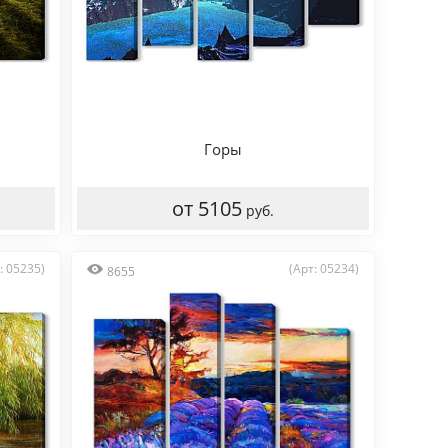
Горы
от 5105
руб.
: 05235)
(Арт: 05234)
8655