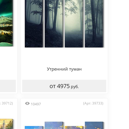
Утренний туман
от 4975
руб.
: 39712)
(Арт: 39733)
10497