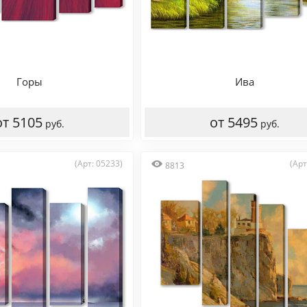
Горы
Ива
от 5105
от 5495
руб.
руб.
(Арт: 05233)
(Арт
8813