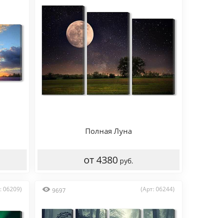
Полная Луна
от 4380
руб.
: 06209)
(Арт: 06244)
9697