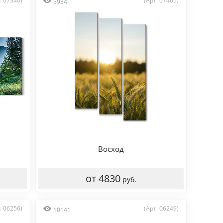
: 07340)
(Арт: 07465)
5934
Восход
от 4830
руб.
: 06256)
(Арт: 06249)
10141