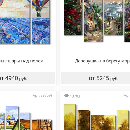
ые шары над полем
Деревушка на берегу мор
от 4940
от 5245
руб.
руб.
(Арт: 39759)
(Арт
13703