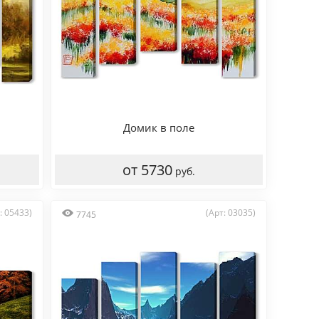
Домик в поле
от 5730
руб.
: 05433)
(Арт: 03035)
7745