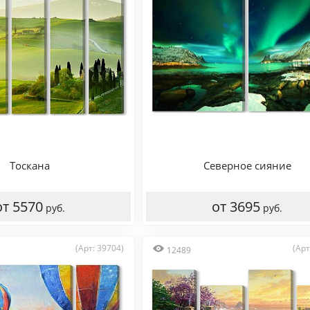
Тоскана
Северное сияние
от 5570
от 3695
руб.
руб.
(Арт: 39704)
(Арт
12489