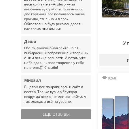
весь коллектив «Artdecory» за
выполненную работу. Заказывала
две картины, все получилось очень
красиво, стильно и в срок.
Обязательно буду рекомендовать
вас своим знакомым»
Даша
У 
Ого-го, функционал сайта на 5+,
выбираешь изображение и творишь
с ним всякие разности. А потом уже
наблюдаешь свое творение у себя
на стене.))) Спаибо!
9268
Михаил
В целом все понравилось и сайт и
постер. Только курьер блуждал
вокруг да около, не мог нас найти. А
так молодцы всё на уровне.
ЕЩЕ ОТЗЫВЫ