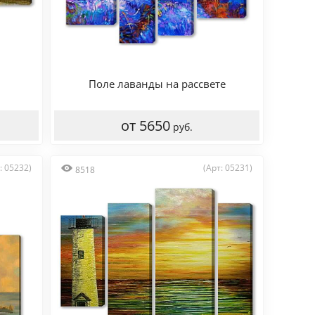
Поле лаванды на рассвете
от 5650
руб.
: 05232)
(Арт: 05231)
8518