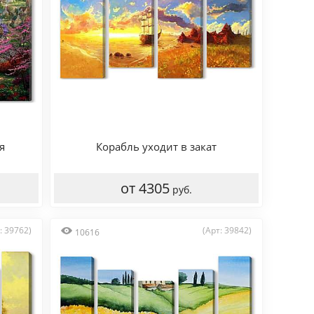
я
Корабль уходит в закат
от 4305
руб.
: 39762)
(Арт: 39842)
10616