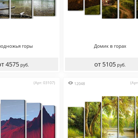
подножья горы
Домик в горах
от 4575
от 5105
руб.
руб.
(Арт: 03107)
(Арт
12048