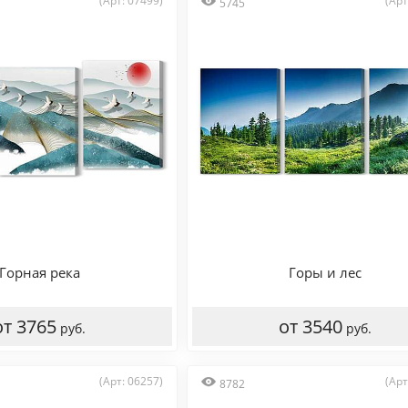
(Арт: 07499)
(Арт
5745
Горная река
Горы и лес
от 3765
от 3540
руб.
руб.
(Арт: 06257)
(Арт
8782