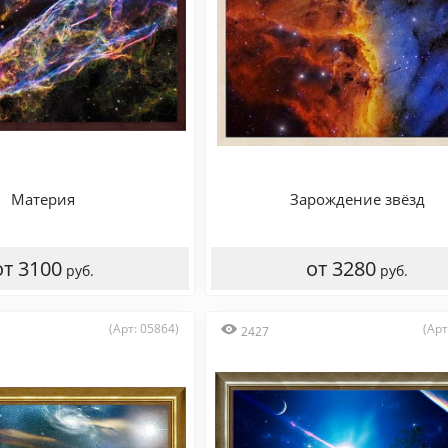
Материя
Зарождение звёзд
от 3100
от 3280
руб.
руб.
(Арт: 05864)
(Арт
2427