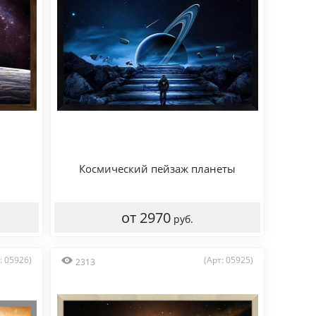
Космический пейзаж планеты
от 2970
руб.
: 05926)
(Арт: 05925)
2313