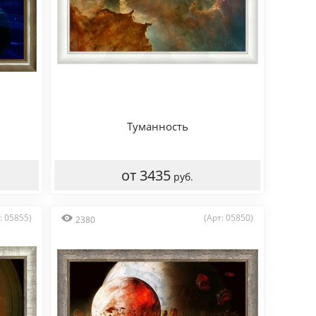
Туманность
от 3435
руб.
: 05855)
(Арт: 05850)
2380