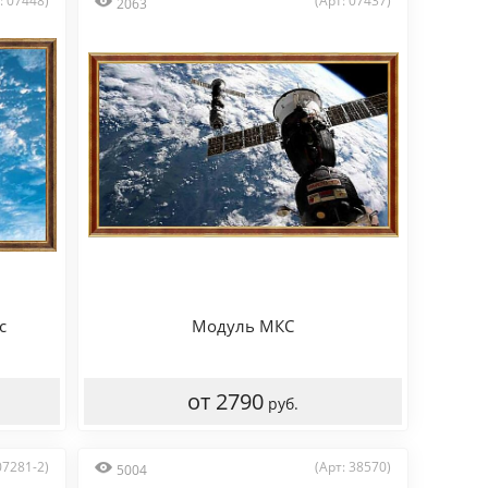
: 07448)
(Арт: 07437)
2063
с
Модуль МКС
от 2790
руб.
07281-2)
(Арт: 38570)
5004