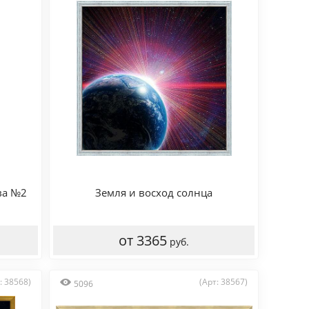
ва №2
Земля и восход солнца
от 3365
руб.
: 38568)
(Арт: 38567)
5096