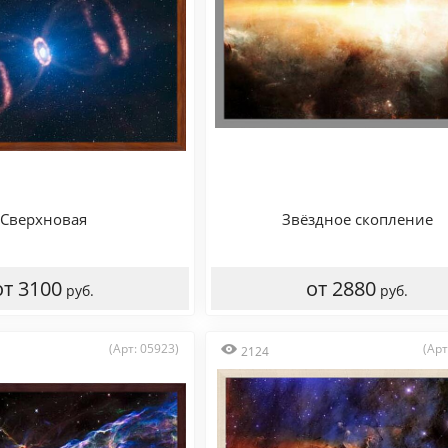
Сверхновая
Звёздное скопление
от 3100
от 2880
руб.
руб.
(Арт: 05923)
(Арт
2124