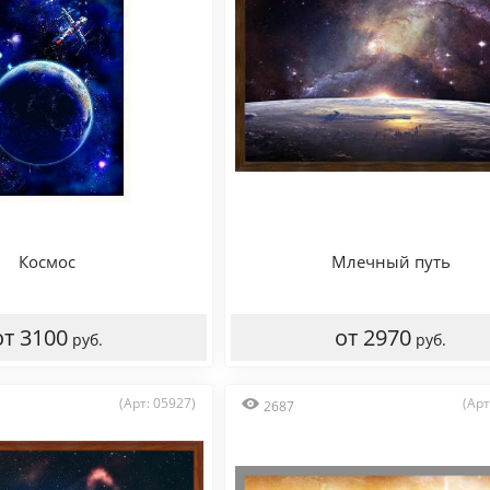
Космос
Млечный путь
от 3100
от 2970
руб.
руб.
(Арт: 05927)
(Арт
2687