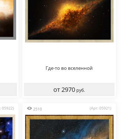
Где-то во вселенной
от 2970
руб.
: 05922)
(Арт: 05921)
2510