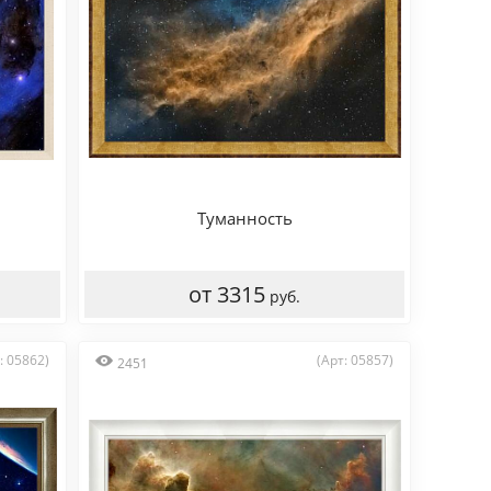
Туманность
от 3315
руб.
: 05862)
(Арт: 05857)
2451