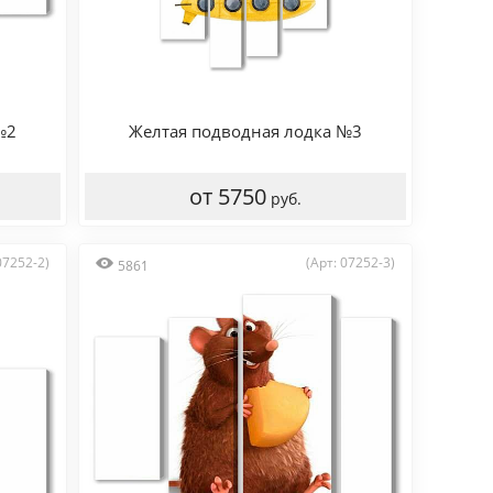
№2
Желтая подводная лодка №3
от 5750
руб.
07252-2)
(Арт: 07252-3)
5861