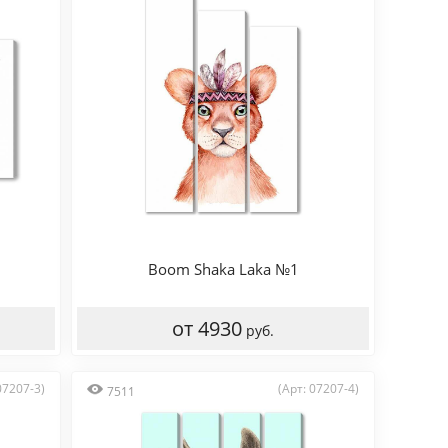
Boom Shaka Laka №1
от 4930
руб.
07207-3)
(Арт: 07207-4)
7511