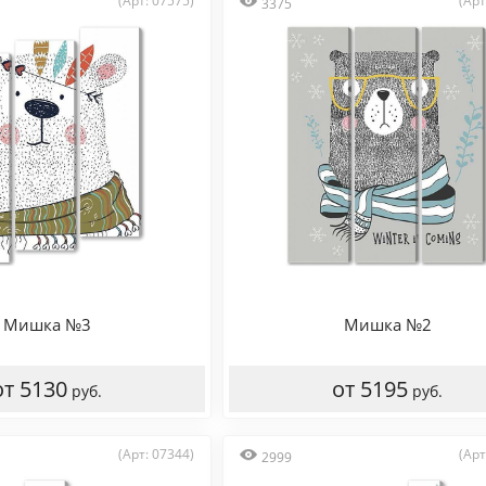
(Арт: 07575)
(Арт
3375
Мишка №3
Мишка №2
от 5130
от 5195
руб.
руб.
(Арт: 07344)
(Арт
2999