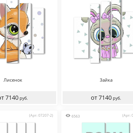
Лисенок
Зайка
от 7140
от 7140
руб.
руб.
(Арт: 07207-2)
(Арт: 
6563