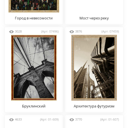
Город в невесомости
Мост через реку
3028
(Арт: 07496)
3876
(Арт: 07459)
Бруклинский
Архитектура футуризм
4633
(Арт: 01-609)
3770
(Арт: 01-607)