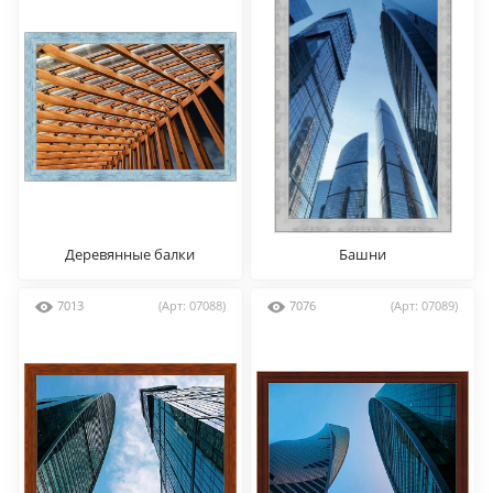
Деревянные балки
Башни
7013
(Арт: 07088)
7076
(Арт: 07089)