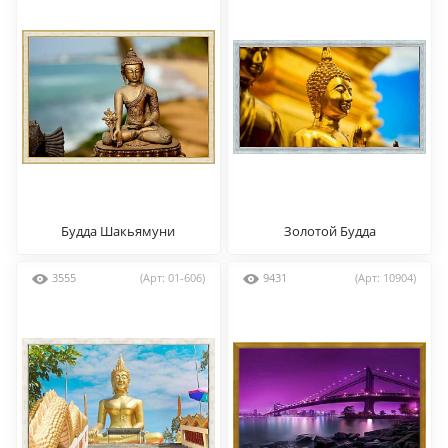
Будда Шакьямуни
Золотой Будда
3555
(Арт: 01-606)
9431
(Арт: 10904)