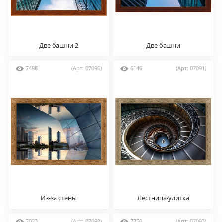
Две башни 2
Две башни
7498
(Арт: 07090)
6146
(Арт: 07091)
Из-за стены
Лестница-улитка
7023
(Арт: 07092)
7250
(Арт: 07093)