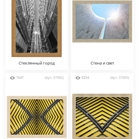
Стеклянный город
Стена и свет
7647
(Арт: 07082)
8254
(Арт: 07083)