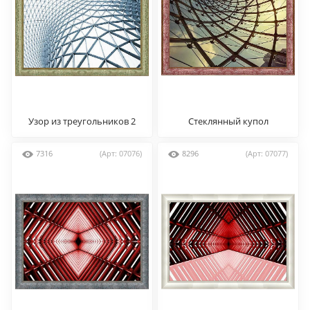
Узор из треугольников 2
Стеклянный купол
7316
(Арт: 07076)
8296
(Арт: 07077)