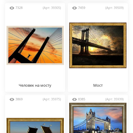
7328
(Арт: 39305)
7459
(Арт: 39509)
Человек на мосту
Мост
3869
(Арт: 35975)
8385
(Арт: 35939)