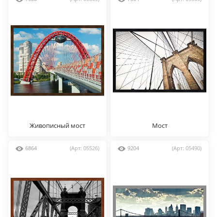
Живописный мост
Мост
6864
(Арт: 05526)
9204
(Арт: 05490)