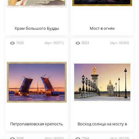
Храм большого Будды
Мост в огнях
7420
(Арт: 06071)
8023
(Арт: 06083)
Петропавловская крепость
Восход солнца на мосту в
и мосты
Париже
7608
(Арт: 06065)
7364
(Арт: 05539)