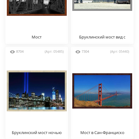
Мост
Бруклинский мост вид с
реки
8704
(Арт: 05485)
7304
(Арт: 05440)
Бруклинский мост ночью
Мост в Сан-Франциско