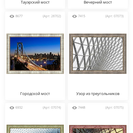
Тауэрский мост
Вечерний мост
8677
(Арт: 28702)
7415
(Арт: 07073)
Городской мост
Узор из треугольников
6932
(Арт: 07074)
7448
(Арт: 07075)