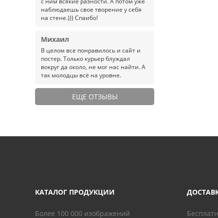
с ним всякие разности. А потом уже
наблюдаешь свое творение у себя
на стене.))) Спаибо!
Михаил
В целом все понравилось и сайт и
постер. Только курьер блуждал
вокруг да около, не мог нас найти. А
так молодцы всё на уровне.
ЕЩЕ ОТЗЫВЫ
КАТАЛОГ ПРОДУКЦИИ
ДОСТАВ
Более 100 000 изображений
Бесплатн