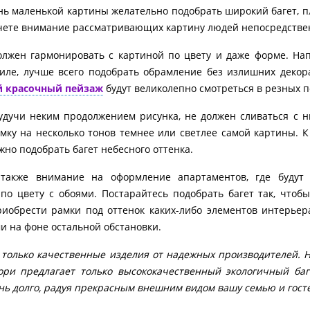
ень маленькой картины желательно подобрать широкий багет, 
чете внимание рассматривающих картину людей непосредстве
должен гармонировать с картиной по цвету и даже форме. На
иле, лучше всего подобрать обрамление без излишних декор
й красочный пейзаж
будут великолепно смотреться в резных 
 будучи неким продолжением рисунка, не должен сливаться с н
мку на несколько тонов темнее или светлее самой картины. К
жно подобрать багет небесного оттенка.
также внимание на оформление апартаментов, где будут 
о цвету с обоями. Постарайтесь подобрать багет так, чтоб
иобрести рамки под оттенок каких-либо элементов интерьер
и на фоне остальной обстановки.
 только качественные изделия от надежных производителей. 
ори предлагает только высококачественный экологичный ба
нь долго, радуя прекрасным внешним видом вашу семью и гост