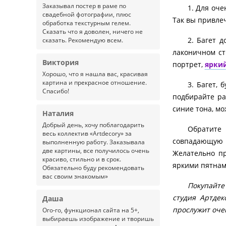
Заказывал постер в раме по
1. Для оч
свадебной фотографии, плюс
Так вы привле
обработка текстурным гелем.
Сказать что я доволен, ничего не
2. Багет 
сказать. Рекомендую всем.
лаконичном ст
Виктория
портрет,
ярки
Хорошо, что я нашла вас, красивая
картина и прекрасное отношение.
3. Багет,
Спасибо!
подбирайте ра
синие тона, мо
Наталия
Добрый день, хочу поблагодарить
Обратите 
весь коллектив «Artdecory» за
совпадающую п
выполненную работу. Заказывала
две картины, все получилось очень
Желательно пр
красиво, стильно и в срок.
яркими пятнам
Обязательно буду рекомендовать
вас своим знакомым»
Покупайте
студия Артдек
Даша
прослужит оче
Ого-го, функционал сайта на 5+,
выбираешь изображение и творишь