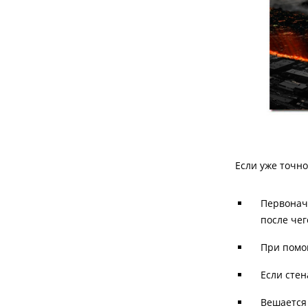
Если уже точн
Первонача
после чег
При помо
Если стен
Вешается