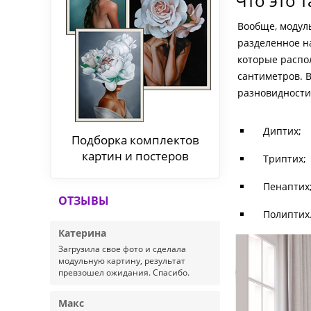
Что это т
Вообще, модул
разделенное на
которые распол
сантиметров. 
разновидности
Диптих;
Подборка комплектов
картин и постеров
Триптих;
Пенаптих
ОТЗЫВЫ
Полиптих
Катерина
Загрузила свое фото и сделала
модульную картину, результат
превзошел ожидания. Спасибо.
Макс