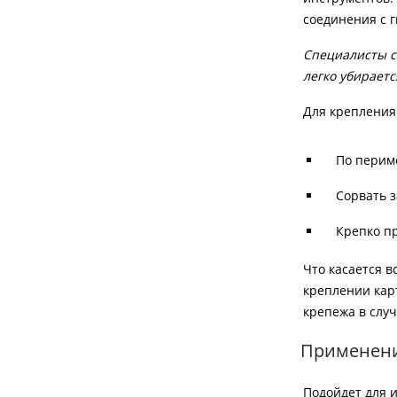
соединения с 
Специалисты со
легко убираетс
Для крепления 
По периме
Сорвать 
Крепко пр
Что касается 
креплении карт
крепежа в случ
Применени
Подойдет для 