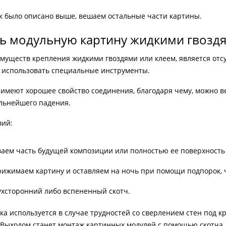
ак было описано выше, вешаем остальные части картины.
ь модульную картину жидкими гвоздя
муществ крепления жидкими гвоздями или клеем, является отс
 использовать специальные инструменты.
 имеют хорошее свойство соединения, благодаря чему, можно в
альнейшего падения.
вий:
аем часть будущей композиции или полностью ее поверхность в
рижимаем картину и оставляем на ночь при помощи подпорок, 
ухсторонний либо вспененный скотч.
а используется в случае трудностей со сверлением стен под к
 Выходом станет монтаж картинных модулей с помощью скотча.