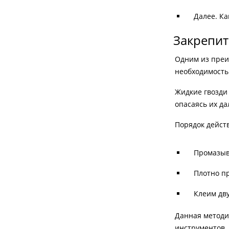
Далее. К
Закрепит
Одним из преи
необходимость
Жидкие гвозди
опасаясь их д
Порядок дейст
Промазыв
Плотно п
Клеим дв
Данная методик
инструментов.