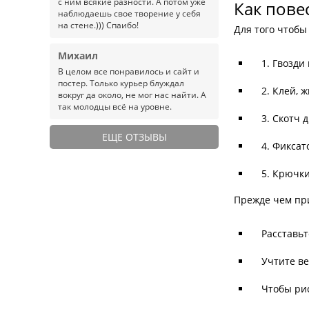
с ним всякие разности. А потом уже
Как пове
наблюдаешь свое творение у себя
на стене.))) Спаибо!
Для того чтобы
Михаил
1. Гвозди
В целом все понравилось и сайт и
постер. Только курьер блуждал
2. Клей, 
вокруг да около, не мог нас найти. А
так молодцы всё на уровне.
3. Скотч 
ЕЩЕ ОТЗЫВЫ
4. Фикса
5. Крючк
Прежде чем при
Расставьт
Учтите ве
Чтобы рис