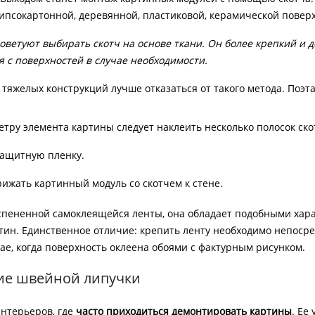
гипсокартонной, деревянной, пластиковой, керамической повер
ветуют выбирать скотч на основе ткани. Он более крепкий и д
я с поверхностей в случае необходимости.
тяжелых конструкций лучше отказаться от такого метода. Поэт
тру элемента картины следует наклеить несколько полосок ско
защитную пленку.
ижать картинный модуль со скотчем к стене.
вспененной самоклеящейся ленты, она обладает подобными хара
ин. Единственное отличие: крепить ленту необходимо непосред
ае, когда поверхность оклеена обоями с фактурным рисунком.
е швейной липучки
интерьеров, где
часто приходиться демонтировать картины
. Ее