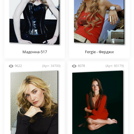
Мадонна-517
Fergie - Ферджи
9622
(Арт: 34700)
8078
(Арт: 80179)