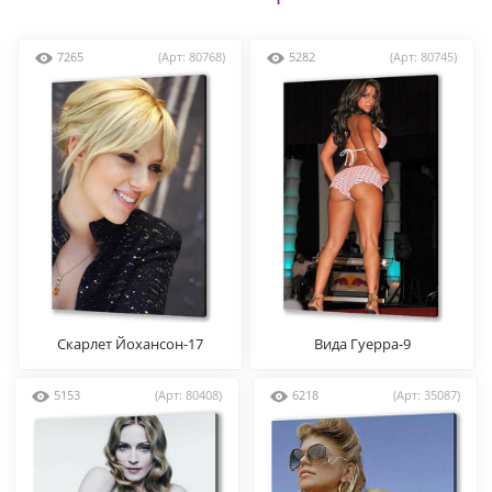
7265
(Арт: 80768)
5282
(Арт: 80745)
Скарлет Йохансон-17
Вида Гуерра-9
5153
(Арт: 80408)
6218
(Арт: 35087)