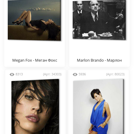
Megan Fox - Меган Фокс
Marlon Brando - Марлон
Брандо
8313
(Арт: 34303)
5936
(Арт: 80023)