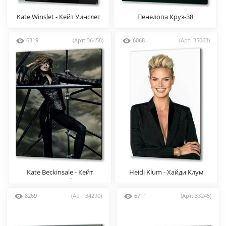
Kate Winslet - Кейт Уинслет
Пенелопа Круз-38
6319
(Арт: 36458)
6068
(Арт: 35063)
Kate Beckinsale - Кейт
Heidi Klum - Хайди Клум
Бекинсейл
8269
(Арт: 34290)
6711
(Арт: 33245)