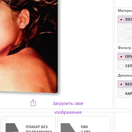
Матери
ХО
БУ
БЭ
Фильтр
ОР
СЕ
Дополн
БЕЗ
КА
Загрузить свое
изображение
ПЛАКАТ БЕЗ
ПВХ
ПОДРАМНИКА
3 ММ.