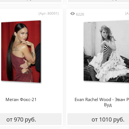
(Арт: 80091)
(А
6220
Меган Фокс-21
Evan Rachel Wood - Эван 
Вуд
от 970 руб.
от 1010 руб.