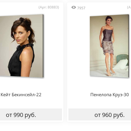
(Арт: 80883)
(А
7957
Кейт Бекинсейл-22
Пенелопа Круз-30
от 990 руб.
от 960 руб.