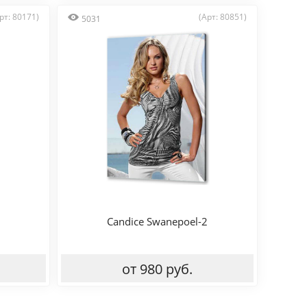
рт: 80171)
(Арт: 80851)
5031
Candice Swanepoel-2
от 980 руб.