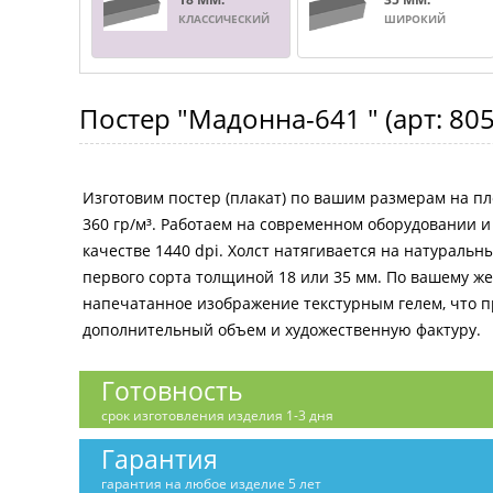
КЛАССИЧЕСКИЙ
ШИРОКИЙ
Постер
"Мадонна-641 "
(арт:
80
Изготовим постер (плакат) по вашим размерам на пл
360 гр/м³. Работаем на современном оборудовании 
качестве 1440 dpi. Холст натягивается на натураль
первого сорта толщиной 18 или 35 мм. По вашему 
напечатанное изображение текстурным гелем, что 
дополнительный объем и художественную фактуру.
Готовность
срок изготовления изделия 1-3 дня
Гарантия
гарантия на любое изделие 5 лет