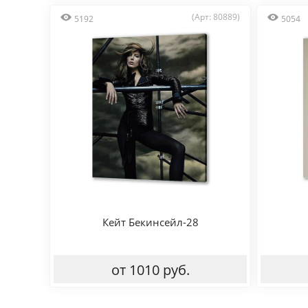
(Арт: 80889)
5192
5054
Кейт Бекинсейл-28
от 1010 руб.