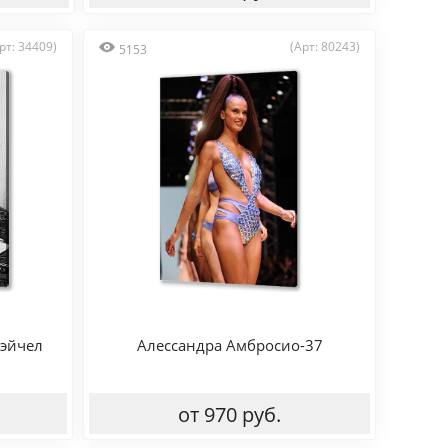
рт: 34409)
(Арт: 80243)
5153
Рэйчел
Алессандра Амбросио-37
от 970 руб.