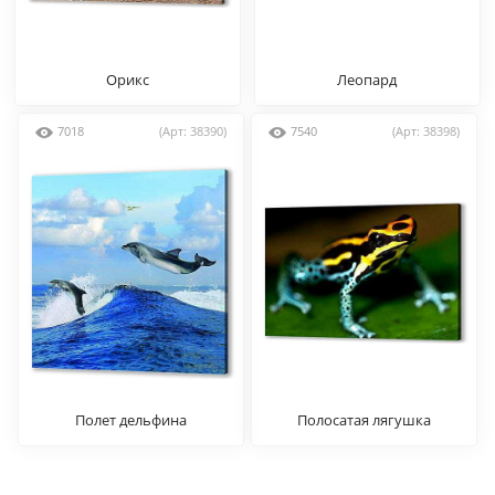
Орикс
Леопард
7018
(Арт: 38390)
7540
(Арт: 38398)
Полет дельфина
Полосатая лягушка