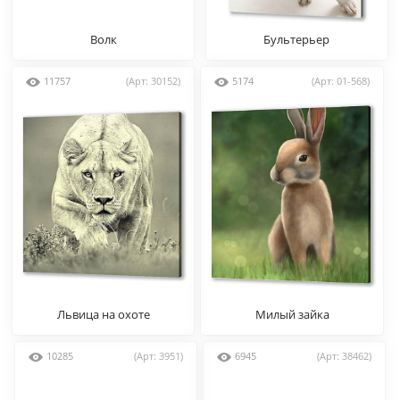
Волк
Бультерьер
11757
(Арт: 30152)
5174
(Арт: 01-568)
Львица на охоте
Милый зайка
10285
(Арт: 3951)
6945
(Арт: 38462)