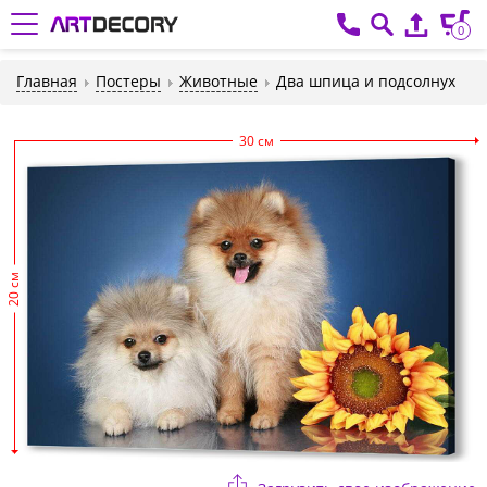
0
Главная
Постеры
Животные
Два шпица и подсолнух
30 см
20 см