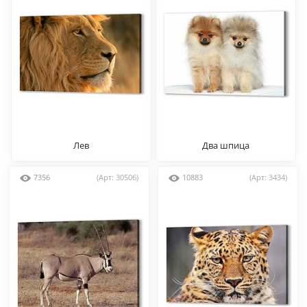
Лев
Два шпица
7356
(Арт: 30506)
10883
(Арт: 3434)