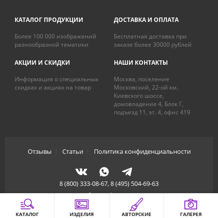
КАТАЛОГ ПРОДУКЦИИ
ДОСТАВКА И ОПЛАТА
Более 100 000 изображений
Бесплатная доставка при
разнообразной тематики
заказе более 30000 рублей
АКЦИИ И СКИДКИ
НАШИ КОНТАКТЫ
Информация о специальных
Москва, поселение
скидках и акциях на товар
Московский, 22-ой км.
Киевского шоссе,
домовладение 4, Блок Г,
подъезд 11, эт. 4, офис 419
Отзывы
|
Статьи
|
Политика конфиденциальности
8 (800) 333-08-67, 8 (495) 504-69-63
info@artdecory.ru
КАТАЛОГ
ИЗДЕЛИЯ
АВТОРСКИЕ
ГАЛЕРЕЯ