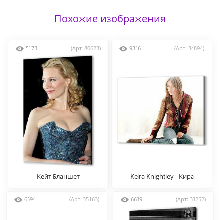
Похожие изображения
5173
(Арт: 80623)
9316
(Арт: 34894)
Кейт Бланшет
Keira Knightley - Кира
Найтли
6594
(Арт: 35163)
6639
(Арт: 33252)