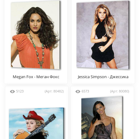
Megan Fox - Меган Фокс
Jessica Simpson - Джессика
Симпсон
5123
(Арт: 80482)
6573
(Арт: 80080)