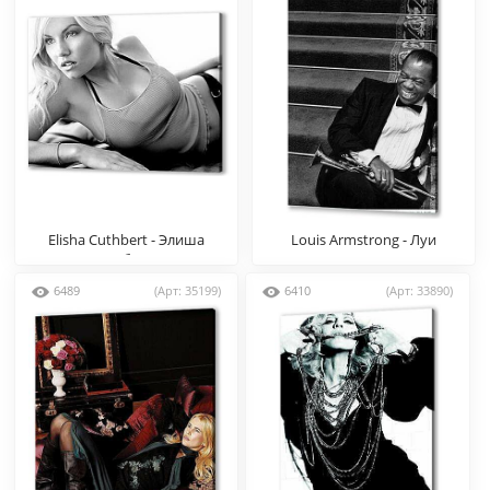
Elisha Cuthbert - Элиша
Louis Armstrong - Луи
Катберт
Армстронг
6489
(Арт: 35199)
6410
(Арт: 33890)