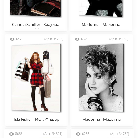
Claudia Schiffer - Клаудиа
Madonna - Мадонна
Шиффер
6472
(Арт: 34754)
6522
(Арт: 34185)
Isla Fisher - Исла Фишер
Madonna - Мадонна
8666
(Арт: 34301)
6235
(Арт: 34732)