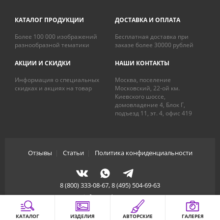
КАТАЛОГ ПРОДУКЦИИ
ДОСТАВКА И ОПЛАТА
Более 100 000 изображений
Бесплатная доставка при
разнообразной тематики
заказе более 30000 рублей
АКЦИИ И СКИДКИ
НАШИ КОНТАКТЫ
Информация о специальных
Москва, поселение
скидках и акциях на товар
Московский, 22-ой км.
Киевского шоссе,
домовладение 4, Блок Г,
подъезд 11, эт. 4, офис 419
Отзывы
|
Статьи
|
Политика конфиденциальности
8 (800) 333-08-67, 8 (495) 504-69-63
info@artdecory.ru
КАТАЛОГ
ИЗДЕЛИЯ
АВТОРСКИЕ
ГАЛЕРЕЯ