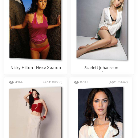
Nicky Hilton - Ники Хилтон
Scarlett Johansson -
Скарлетт Йоханссон
4944
(Арт: 80855)
8700
(Арт: 35642)