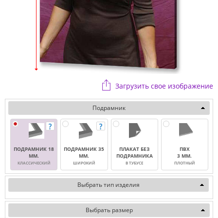
Загрузить свое изображение
Подрамник
ПОДРАМНИК 18
ПОДРАМНИК 35
ПЛАКАТ БЕЗ
ПВХ
ММ.
ММ.
ПОДРАМНИКА
3 ММ.
КЛАССИЧЕСКИЙ
ШИРОКИЙ
В ТУБУСЕ
ПЛОТНЫЙ
Выбрать тип изделия
Выбрать размер