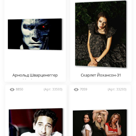
Арнольд Шварценеггер
Скарлет Йохансон-31
(Arnold Schwarzenegger)
8850
(Арт: 33593)
7059
(Арт: 33293)