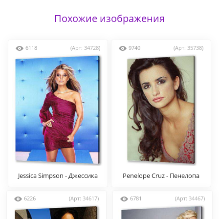
Похожие изображения
6118
(Арт: 34728)
9740
(Арт: 35738)
Jessica Simpson - Джессика
Penelope Cruz - Пенелопа
Симпсон
Круз
6226
(Арт: 34617)
6781
(Арт: 34467)