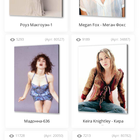
Роуз Макгоуэн-1
Megan Fox - Меган Фокс
5293
(Арт: 80527)
9189
(Арт: 34887)
Мадонна-636
Keira Knightley - Кира
Найтли
11728
(Арт: 20050)
7213
(Арт: 80782)