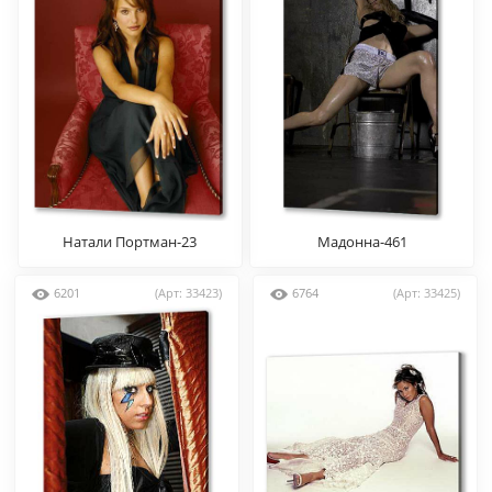
Натали Портман-23
Мадонна-461
6201
(Арт: 33423)
6764
(Арт: 33425)