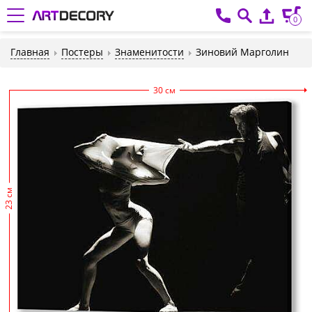
0
Главная
Постеры
Знаменитости
Зиновий Марголин
30 см
23 см