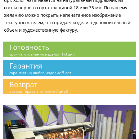
dpi. Холст натягивается на натуральный подрамник из
сосны первого сорта толщиной 18 или 35 мм. По вашему
желанию можно покрыть напечатанное изображение
текстурным гелем, что придает изделию дополнительный
объем и художественную фактуру.
Готовность
срок изготовления изделия 1-3 дня
Гарантия
гарантия на любое изделие 5 лет
Возврат
возврат брака в течение 7 дней