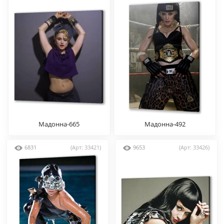
Мадонна-665
Мадонна-492
6831
(Арт: 33421)
9653
(Арт: 33426)