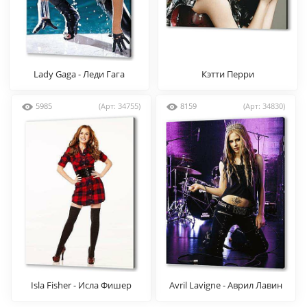
Lady Gaga - Леди Гага
Кэтти Перри
5985
(Арт: 34755)
8159
(Арт: 34830)
Isla Fisher - Исла Фишер
Avril Lavigne - Аврил Лавин