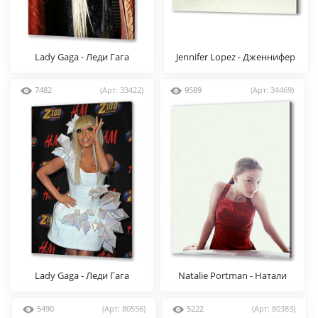
Lady Gaga - Леди Гага
Jennifer Lopez - Дженнифер
Лопез
7482
(Арт: 33422)
9589
(Арт: 34469)
Lady Gaga - Леди Гага
Natalie Portman - Натали
Портман
5490
(Арт: 80556)
5222
(Арт: 80383)