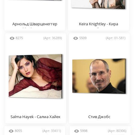
Арнольд Шварценеггер
Keira Knightley - Кира
(Arnold Schwarzenegger)
Найтли
8275
(Арт: 36289)
5509
(Арт: 01-581)
Salma Hayek - Салма Хайек
Стив Джобс
8055
(Арт: 33411)
5998
(Арт: 80306)