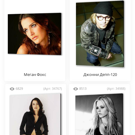
Меган Фокс
Джонни Депп-120
6829
(Арт: 34767)
8513
(Арт: 34988)