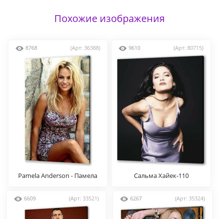
Похожие изображения
8768
(Арт: 36388)
9610
(Арт: 80715)
Pamela Anderson - Памела
Сальма Хайек-110
Андерсон
6609
(Арт: 33521)
6267
(Арт: 35324)