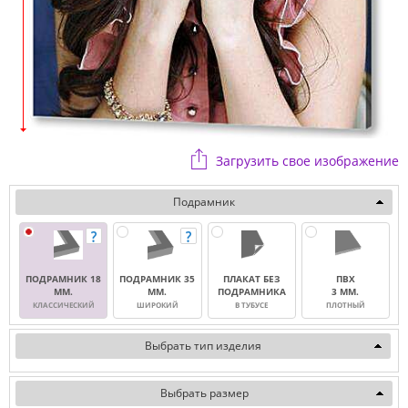
Загрузить свое изображение
Подрамник
ПОДРАМНИК 18
ПОДРАМНИК 35
ПЛАКАТ БЕЗ
ПВХ
ММ.
ММ.
ПОДРАМНИКА
3 ММ.
КЛАССИЧЕСКИЙ
ШИРОКИЙ
В ТУБУСЕ
ПЛОТНЫЙ
Выбрать тип изделия
Выбрать размер