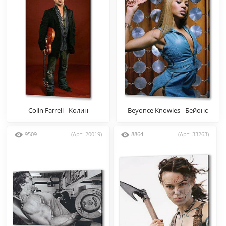
Colin Farrell - Колин
Beyonce Knowles - Бейонс
Фаррелл
Ноулз
9509
(Арт: 20019)
8864
(Арт: 33263)