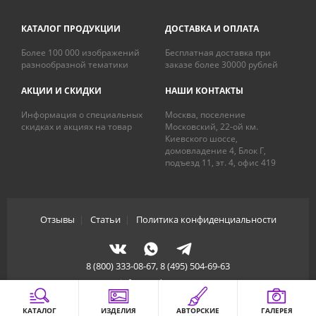
КАТАЛОГ ПРОДУКЦИИ
ДОСТАВКА И ОПЛАТА
Более 100 000 изображений
Бесплатная доставка при
разнообразной тематики
заказе более 30000 рублей
АКЦИИ И СКИДКИ
НАШИ КОНТАКТЫ
Информация о специальных
Москва, поселение
скидках и акциях на товар
Московский, 22-ой км.
Киевского шоссе,
домовладение 4, Блок Г,
подъезд 11, эт. 4, офис 419
Отзывы
|
Статьи
|
Политика конфиденциальности
8 (800) 333-08-67, 8 (495) 504-69-63
info@artdecory.ru
КАТАЛОГ
ИЗДЕЛИЯ
АВТОРСКИЕ
ГАЛЕРЕЯ